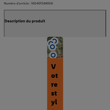
Numéro d'article :
100401564006
Description du produit
V
ot
re
st
yl