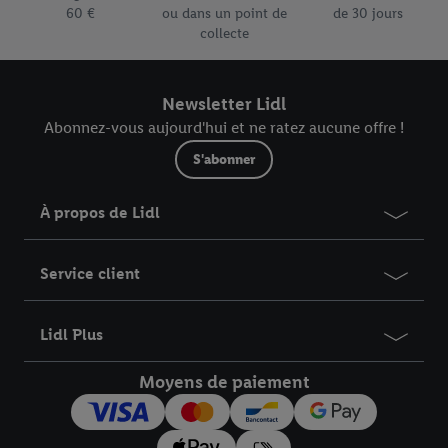
données
.
Vous trouverez les impressions ici.
60 €
ou dans un point de
de 30 jours
collecte
Newsletter Lidl
Abonnez-vous aujourd'hui et ne ratez aucune offre !
S'abonner
À propos de Lidl
Service client
Lidl Plus
Moyens de paiement