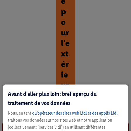
e
p
o
ur
l'e
xt
ér
ie
ur
Avant d'aller plus loin: bref aperçu du
D
traitement de vos données
é
c
Nous, en tant
qu’opérateur des sites web Lidl et des applis Lidl
o
traitons vos données sur nos sites web et notre application
u
v
(collectivement: "services Lidl") en utilisant différentes