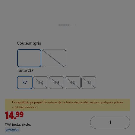
Couleur :
gris
Taille :
37
37
38
39
40
41
La rapidité, ça paye!
En raison de la forte demande, seules quelques pièces
sont disponibles.
14.99
TVA inclu. exclu.
Livraison