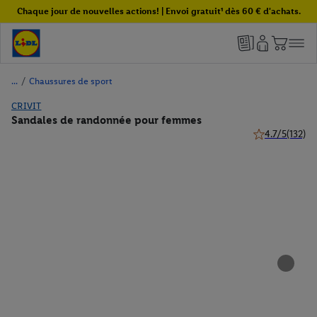
Chaque jour de nouvelles actions! | Envoi gratuit¹ dès 60 € d'achats.
/
Chaussures de sport
CRIVIT
Sandales de randonnée pour femmes
4.7/5
(132)
4.7 de 5 étoiles