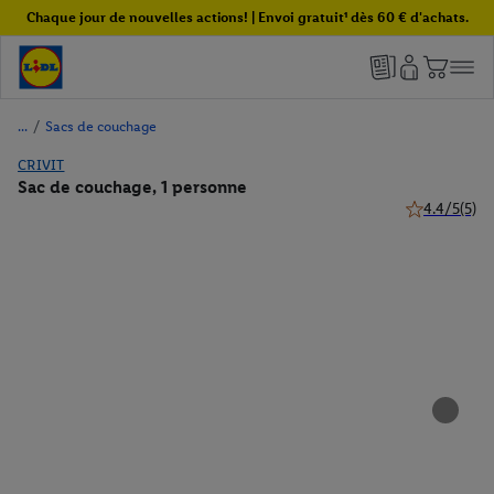
Chaque jour de nouvelles actions! | Envoi gratuit¹ dès 60 € d'achats.
/
Sacs de couchage
CRIVIT
Sac de couchage, 1 personne
4.4/5
(5)
4.4 de 5 étoil