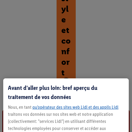
yl
e
et
co
nf
or
t
D
Avant d'aller plus loin: bref aperçu du
é
traitement de vos données
c
o
Nous, en tant
qu’opérateur des sites web Lidl et des applis Lidl
u
v
traitons vos données sur nos sites web et notre application
r
(collectivement: "services Lidl") en utilisant différentes
i
technologies employées pour conserver et accéder aux
r