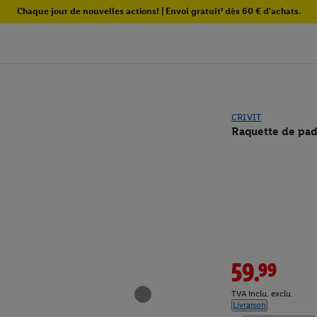
Chaque jour de nouvelles actions! | Envoi gratuit¹ dès 60 € d'achats.
CRIVIT
Raquette de pad
59.99
TVA inclu. exclu.
Livraison