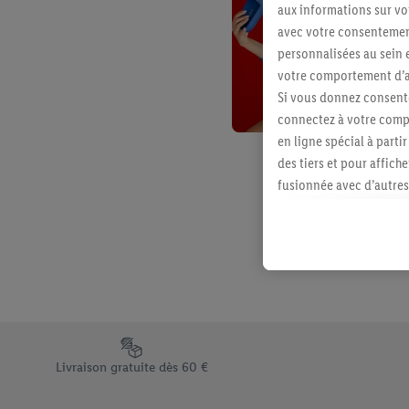
aux informations sur vot
avec votre consentement
personnalisées au sein e
votre comportement d’ac
Si vous donnez consente
connectez à votre compt
en ligne spécial à parti
des tiers et pour affich
fusionnée avec d’autres 
Sous réserve de votre ac
vous avez montré de l’i
l’achat) peuvent égaleme
plusieurs services de Li
identifiants/identifiant
Sous « Personnaliser », 
traitement des données
Élément du pied de page avec les différents arguments de vent
En cliquant sur « Refuse
Livraison gratuite dès 60 €
« Accepter », vous auto
informations sur la du