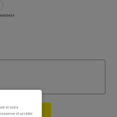
00401439
web et notre
 conserver et accéder
ant