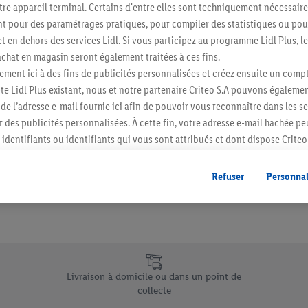
re appareil terminal. Certains d'entre elles sont techniquement nécessaire
Abonnez-vous à la newslett
 pour des paramétrages pratiques, pour compiler des statistiques ou pour
t en dehors des services Lidl. Si vous participez au programme Lidl Plus, l
hat en magasin seront également traitées à ces fins.
S'abonner
ment ici à des fins de publicités personnalisées et créez ensuite un compt
e Lidl Plus existant, nous et notre partenaire Criteo S.A pouvons égalemen
r de l’adresse e-mail fournie ici afin de pouvoir vous reconnaître dans les s
er des publicités personnalisées. À cette fin, votre adresse e-mail hachée p
identifiants ou identifiants qui vous sont attribués et dont dispose Criteo 
cord, les publicités liées au reciblage, c’est-à-dire des publicités pour de
ntérêt (par exemple en plaçant le produit dans un panier d’un webshop mai
Refuser
Personnal
nt être affichées sur plusieurs apppareils et plusieurs services de Lidl si 
dl peuvent vous être attribués en utilisant votre adresse e-mail hachée et, l
s dont dispose Criteo S.A.
vous pouvez autoriser des finalités individuelles et trouver de plus amples
.
e uniques de Lidl.be
r », vous pouvez autoriser uniquement l’utilisation des technologies néces
Livraison à domicile ou dans un point de
risez tous les traitements pour toutes les finalités susmentionnées. Vous t
collecte
rée de conservation des données et votre droit de révoquer votre consent