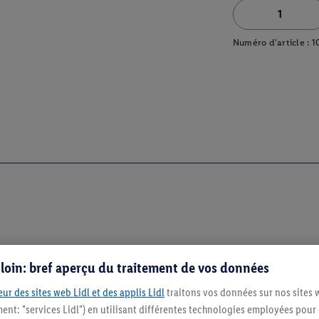
Numéro d'article :
1
s loin: bref aperçu du traitement de vos données
ur des sites web Lidl et des applis Lidl
traitons vos données sur nos sites 
ment: "services Lidl") en utilisant différentes technologies employées pour
Restez au cour