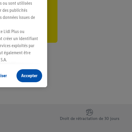
s ou sont utilisées
er
 des publicités
es données issues de
e Lidl Plus ou
t créer un identifiant
ervices exploités par
eut également être
S.A.
s produits pour lesquels
s sans procéder à
iser
Accepter
plusieurs terminaux ou
e cas échéant, d’autres
 informations sur le
saires. En cliquant sur
Droit de rétractation de 30 jours
rouverez de plus amples
ement à tout moment