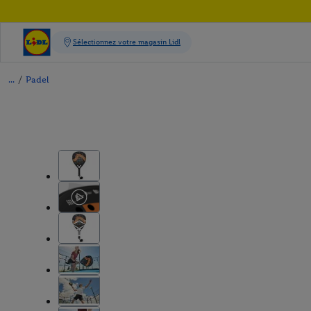
/
Padel