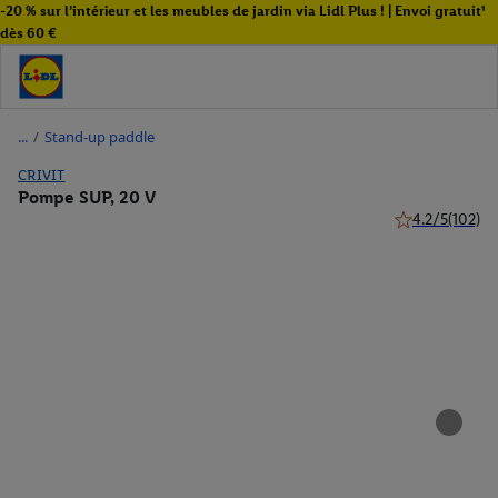
-20 % sur l’intérieur et les meubles de jardin via Lidl Plus ! | Envoi gratuit¹
dès 60 €
/
Stand-up paddle
CRIVIT
Pompe SUP, 20 V
4.2/5
(102)
4.2 de 5 étoiles