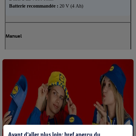
Batterie recommandée :
20 V (4 Ah)
Manuel
Avant d'aller plus loin: bref aperçu du