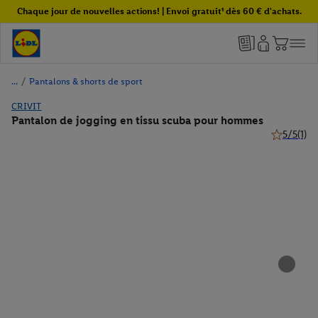
Chaque jour de nouvelles actions! | Envoi gratuit¹ dès 60 € d'achats.
/
Pantalons & shorts de sport
CRIVIT
Pantalon de jogging en tissu scuba pour hommes
5/5
(1)
5 de 5 étoi