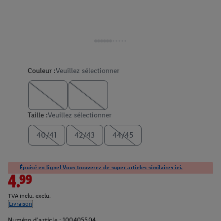
Couleur :
Veuillez sélectionner
Taille :
Veuillez sélectionner
40/41
42/43
44/45
Épuisé en ligne! Vous trouverez de super articles similaires ici.
4.99
TVA inclu. exclu.
Livraison
Numéro d'article :
100405504