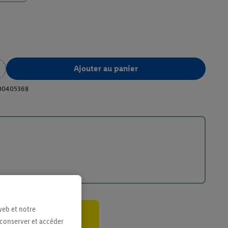
Ajouter au panier
00405368
web et notre
 conserver et accéder
ant