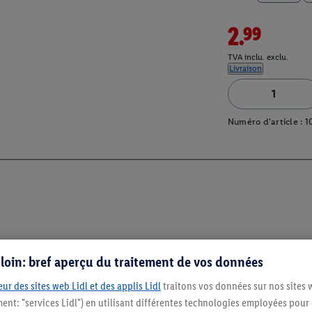
2.99
TVA inclu. exclu.
Livraison
Numéro d'article :
1
s loin: bref aperçu du traitement de vos données
ur des sites web Lidl et des applis Lidl
traitons vos données sur nos sites 
ment: "services Lidl") en utilisant différentes technologies employées pour
Restez au cour