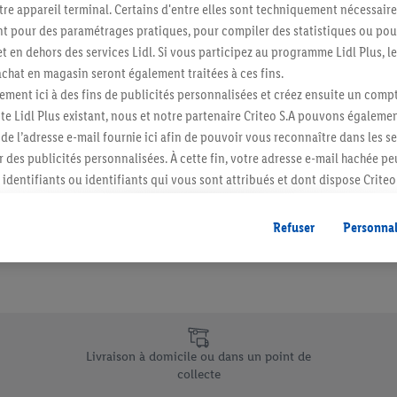
re appareil terminal. Certains d'entre elles sont techniquement nécessaire
Abonnez-vous à la newslett
 pour des paramétrages pratiques, pour compiler des statistiques ou pour
t en dehors des services Lidl. Si vous participez au programme Lidl Plus, l
hat en magasin seront également traitées à ces fins.
S'abonner
ment ici à des fins de publicités personnalisées et créez ensuite un compt
e Lidl Plus existant, nous et notre partenaire Criteo S.A pouvons égalemen
r de l’adresse e-mail fournie ici afin de pouvoir vous reconnaître dans les s
er des publicités personnalisées. À cette fin, votre adresse e-mail hachée p
identifiants ou identifiants qui vous sont attribués et dont dispose Criteo 
cord, les publicités liées au reciblage, c’est-à-dire des publicités pour de
ntérêt (par exemple en plaçant le produit dans un panier d’un webshop mai
Refuser
Personnal
nt être affichées sur plusieurs apppareils et plusieurs services de Lidl si 
dl peuvent vous être attribués en utilisant votre adresse e-mail hachée et, l
s dont dispose Criteo S.A.
vous pouvez autoriser des finalités individuelles et trouver de plus amples
.
e uniques de Lidl.be
r », vous pouvez autoriser uniquement l’utilisation des technologies néces
Livraison à domicile ou dans un point de
risez tous les traitements pour toutes les finalités susmentionnées. Vous t
collecte
rée de conservation des données et votre droit de révoquer votre consent