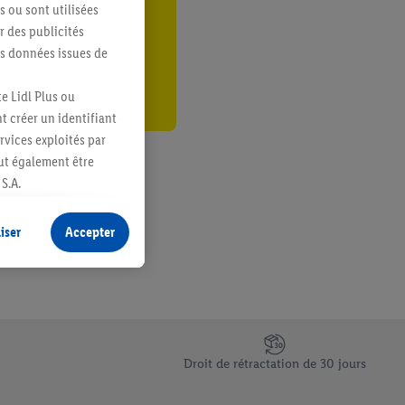
s ou sont utilisées
er
 des publicités
es données issues de
e Lidl Plus ou
t créer un identifiant
ervices exploités par
eut également être
S.A.
s produits pour lesquels
s sans procéder à
iser
Accepter
plusieurs terminaux ou
e cas échéant, d’autres
 informations sur le
saires. En cliquant sur
Droit de rétractation de 30 jours
rouverez de plus amples
ement à tout moment