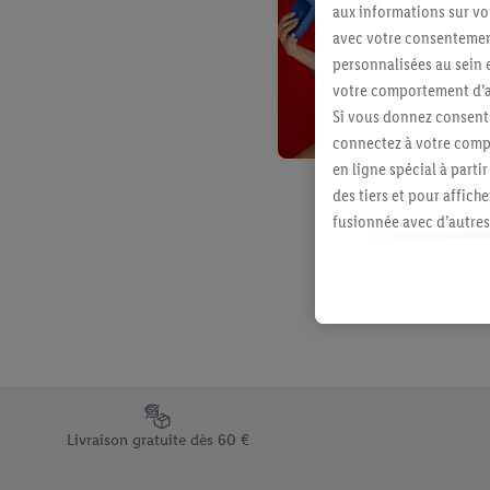
aux informations sur vot
avec votre consentement
personnalisées au sein e
votre comportement d’ac
Si vous donnez consente
connectez à votre compt
en ligne spécial à parti
des tiers et pour affich
fusionnée avec d’autres 
Sous réserve de votre ac
vous avez montré de l’i
l’achat) peuvent égaleme
plusieurs services de Li
identifiants/identifiant
Sous « Personnaliser », 
traitement des données
Élément du pied de page avec les différents arguments de vent
En cliquant sur « Refuse
Livraison gratuite dès 60 €
« Accepter », vous auto
informations sur la du