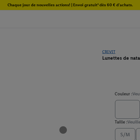
Chaque jour de nouvelles actions! | Envoi gratuit¹ dès 60 € d'achats.
CRIVIT
Lunettes de nata
Couleur :
Veu
Taille :
Veuill
S/M