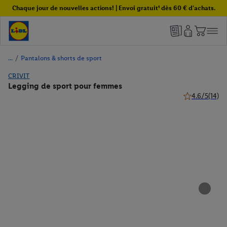
Chaque jour de nouvelles actions! | Envoi gratuit¹ dès 60 € d'achats.
/
Pantalons & shorts de sport
CRIVIT
Legging de sport pour femmes
4.6/5
(14)
4.6 de 5 étoile