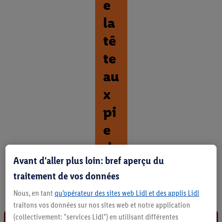
e
la
tê
te
au
x
pi
e
ds
Avant d'aller plus loin: bref aperçu du
D
traitement de vos données
é
c
Nous, en tant
qu’opérateur des sites web Lidl et des applis Lidl
o
traitons vos données sur nos sites web et notre application
u
(collectivement: "services Lidl") en utilisant différentes
v