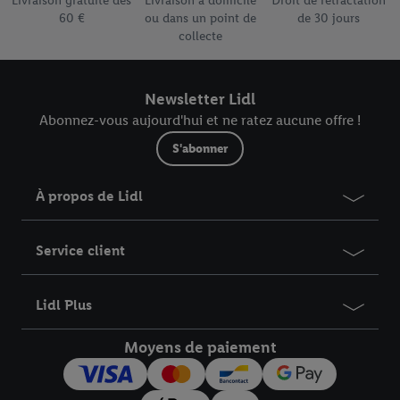
Livraison gratuite dès
Livraison à domicile
Droit de rétractation
données
.
Vous trouverez les impressions ici.
60 €
ou dans un point de
de 30 jours
collecte
Newsletter Lidl
Abonnez-vous aujourd'hui et ne ratez aucune offre !
S'abonner
À propos de Lidl
Service client
Lidl Plus
Moyens de paiement