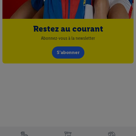
Sous réserve de votre accord, les publicités liées au reciblage,
c’est-à-dire des publicités pour des produits pour lesquels vous
avez montré de l’intérêt (par exemple en plaçant le produit dans
un panier d’un webshop mais sans procéder à l’achat) peuvent
Restez au courant
également être affichées sur plusieurs apppareils et plusieurs
Abonnez-vous à la newsletter
services de Lidl si plusieurs terminaux ou plusieurs services de
Lidl peuvent vous être attribués en utilisant votre adresse e-
S'abonner
mail hachée et, le cas échéant, d’autres identifiants/identifiants
dont dispose Criteo S.A.
Sous « Personnaliser », vous pouvez autoriser des finalités
individuelles et trouver de plus amples informations sur le
traitement des données.
En cliquant sur « Refuser », vous pouvez autoriser uniquement
l’utilisation des technologies nécessaires. En cliquant sur «
Accepter », vous autorisez tous les traitements pour toutes les
finalités susmentionnées. Vous trouverez de plus amples
informations sur la durée de conservation des données et votre
droit de révoquer votre consentement à tout moment avec effet
pour l’avenir dans notre
déclaration relative à la protection des
Élément du pied de page avec les différents arguments de vente