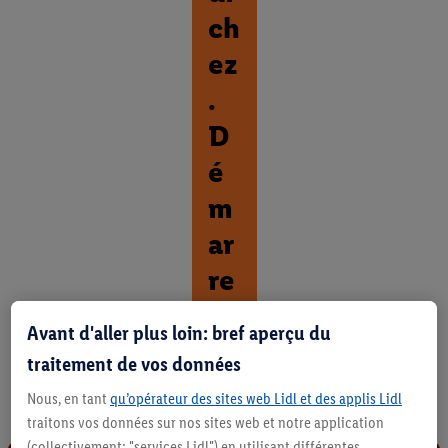
ch
ez
.
D
é
m
ar
re
z.
Avant d'aller plus loin: bref aperçu du
D
traitement de vos données
é
c
Nous, en tant
qu’opérateur des sites web Lidl et des applis Lidl
o
traitons vos données sur nos sites web et notre application
u
(collectivement: "services Lidl") en utilisant différentes