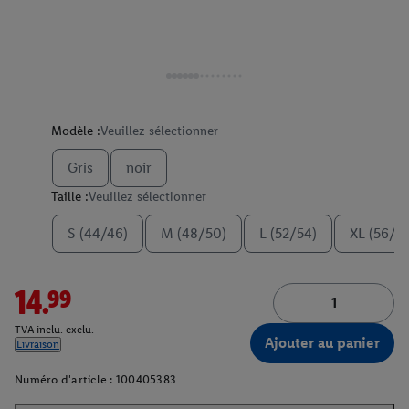
Modèle :
Veuillez sélectionner
Gris
noir
Taille :
Veuillez sélectionner
S (44/46)
M (48/50)
L (52/54)
XL (56/5
14.99
TVA inclu. exclu.
Ajouter au panier
Livraison
Numéro d'article :
100405383