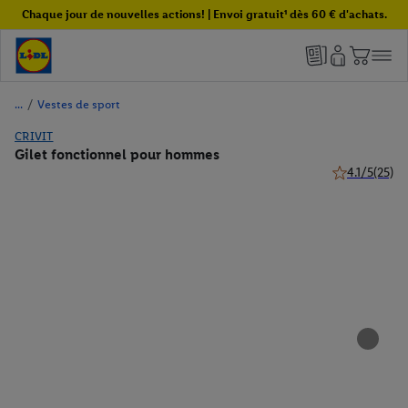
Chaque jour de nouvelles actions! | Envoi gratuit¹ dès 60 € d'achats.
/
Vestes de sport
CRIVIT
Gilet fonctionnel pour hommes
4.1/5
(25)
4.1 de 5 étoil