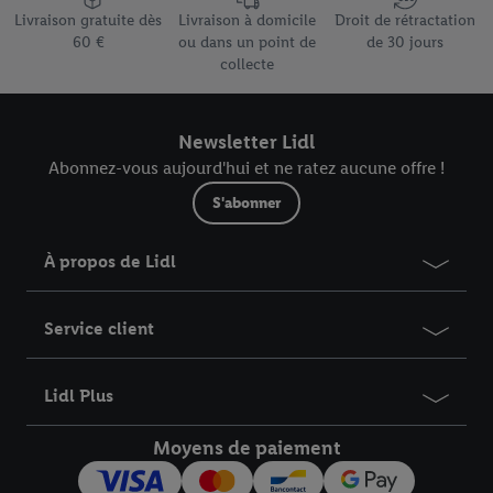
données
.
Vous trouverez les impressions ici.
Livraison gratuite dès
Livraison à domicile
Droit de rétractation
60 €
ou dans un point de
de 30 jours
collecte
Newsletter Lidl
Abonnez-vous aujourd'hui et ne ratez aucune offre !
S'abonner
À propos de Lidl
Service client
Lidl Plus
Moyens de paiement