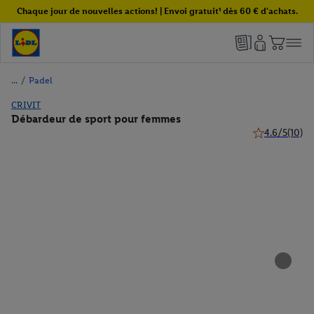
Chaque jour de nouvelles actions! | Envoi gratuit¹ dès 60 € d'achats.
/
Padel
CRIVIT
Débardeur de sport pour femmes
4.6/5
(10)
4.6 de 5 étoile