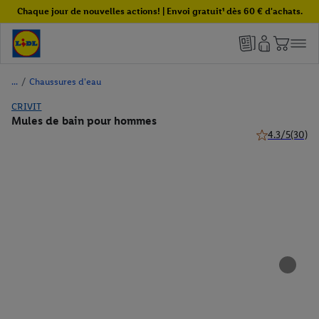
Chaque jour de nouvelles actions! | Envoi gratuit¹ dès 60 € d'achats.
/
Chaussures d'eau
CRIVIT
Mules de bain pour hommes
4.3/5
(30)
4.3 de 5 étoile