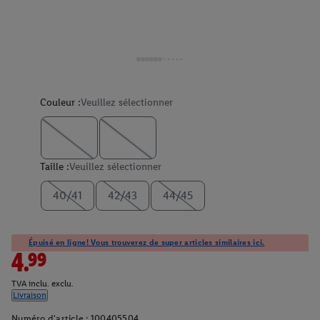
Couleur :
Veuillez sélectionner
Taille :
Veuillez sélectionner
40/41
42/43
44/45
Épuisé en ligne! Vous trouverez de super articles similaires ici.
4.99
TVA inclu. exclu.
Livraison
Numéro d'article :
100405504