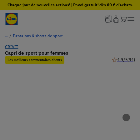
Chaque jour de nouvelles actions! | Envoi gratuit¹ dès 60 € d'achats.
/
Pantalons & shorts de sport
CRIVIT
Capri de sport pour femmes
4.9/5
(94)
Les meilleurs commentaires clients
4.9 de 5 étoile