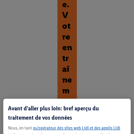
e.
V
ot
re
en
tr
aî
ne
m
en
Avant d'aller plus loin: bref aperçu du
t.
traitement de vos données
D
Nous, en tant
qu’opérateur des sites web Lidl et des applis Lidl
é