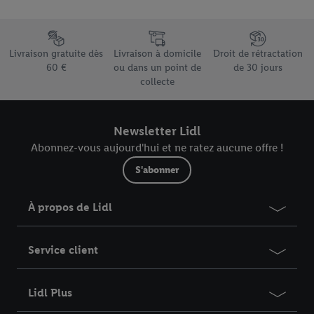
pour l’avenir dans notre
déclaration relative à la protection des
données
.
Vous trouverez les impressions ici.
Élément du pied de page avec les différents arguments de vente
Livraison gratuite dès
Livraison à domicile
Droit de rétractation
60 €
ou dans un point de
de 30 jours
collecte
Newsletter Lidl
Abonnez-vous aujourd'hui et ne ratez aucune offre !
S'abonner
À propos de Lidl
Service client
Lidl Plus