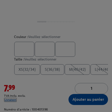
Couleur :
Veuillez sélectionner
Taille :
Veuillez sélectionner
XS(32/34)
S(36/38)
M(40/42)
L(44/46)
7.99
TVA inclu. exclu.
Ajouter au panier
Livraison
Numéro d'article :
100401396