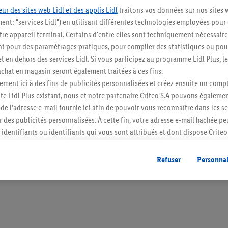
ur des sites web Lidl et des applis Lidl
traitons vos données sur nos sites 
ment: "services Lidl") en utilisant différentes technologies employées pour
re appareil terminal. Certains d'entre elles sont techniquement nécessaire
 pour des paramétrages pratiques, pour compiler des statistiques ou pour
Restez au cour
t en dehors des services Lidl. Si vous participez au programme Lidl Plus, l
hat en magasin seront également traitées à ces fins.
Abonnez-vous à la newslett
ment ici à des fins de publicités personnalisées et créez ensuite un compt
e Lidl Plus existant, nous et notre partenaire Criteo S.A pouvons égalemen
S'abonner
r de l’adresse e-mail fournie ici afin de pouvoir vous reconnaître dans les s
er des publicités personnalisées. À cette fin, votre adresse e-mail hachée p
identifiants ou identifiants qui vous sont attribués et dont dispose Criteo 
cord, les publicités liées au reciblage, c’est-à-dire des publicités pour de
ntérêt (par exemple en plaçant le produit dans un panier d’un webshop mai
Refuser
Personnal
nt être affichées sur plusieurs apppareils et plusieurs services de Lidl si 
dl peuvent vous être attribués en utilisant votre adresse e-mail hachée et, l
s dont dispose Criteo S.A.
vous pouvez autoriser des finalités individuelles et trouver de plus amples
.