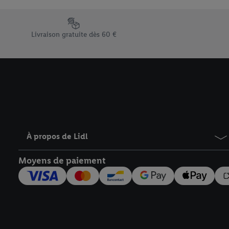
En cliquant sur « Refuse
« Accepter », vous auto
Élément du pied de page avec les différents arguments de vent
informations sur la du
Livraison gratuite dès 60 €
avec effet pour l’aveni
À propos de Lidl
Moyens de paiement