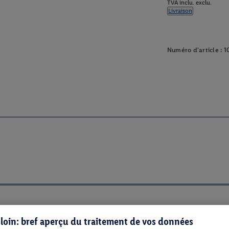
TVA inclu. exclu.
Livraison
Numéro d'article :
1
s loin: bref aperçu du traitement de vos données