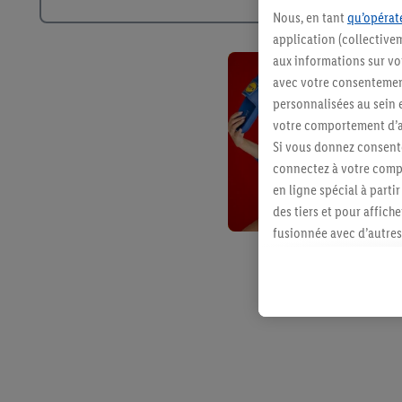
Nous, en tant
qu’opérate
application (collective
aux informations sur vot
avec votre consentement
personnalisées au sein e
votre comportement d’ac
Si vous donnez consente
connectez à votre compt
en ligne spécial à parti
des tiers et pour affich
fusionnée avec d’autres 
Sous réserve de votre ac
vous avez montré de l’i
l’achat) peuvent égaleme
plusieurs services de Li
identifiants/identifiant
Sous « Personnaliser », 
traitement des données