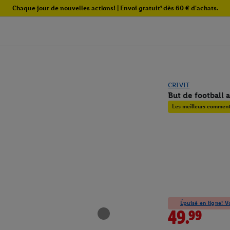
Chaque jour de nouvelles actions! | Envoi gratuit¹ dès 60 € d'achats.
CRIVIT
But de football 
Les meilleurs commenta
Épuisé en ligne! Vo
49.99