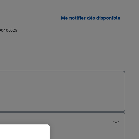
Me notifier dès disponible
00406529