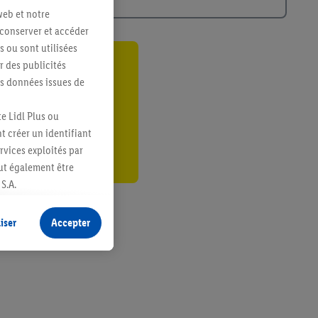
web et notre
 conserver et accéder
s ou sont utilisées
 des publicités
ant
es données issues de
er
e Lidl Plus ou
t créer un identifiant
ervices exploités par
eut également être
S.A.
s produits pour lesquels
s sans procéder à
iser
Accepter
plusieurs terminaux ou
e cas échéant, d’autres
 informations sur le