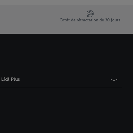
saires. En cliquant sur
rouverez de plus amples
ement à tout moment
Droit de rétractation de 30 jours
 les impressions ici.
Lidl Plus