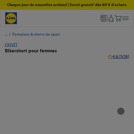
Chaque jour de nouvelles actions! | Envoi gratuit¹ dès 60 € d'achats.
/
Pantalons & shorts de sport
CRIVIT
Bikershort pour femmes
4.6/5
(26)
4.6 de 5 étoile