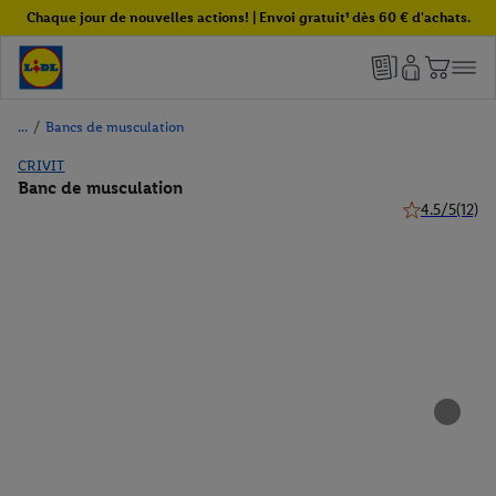
Chaque jour de nouvelles actions! | Envoi gratuit¹ dès 60 € d'achats.
/
Bancs de musculation
CRIVIT
Banc de musculation
4.5/5
(12)
4.5 de 5 étoile