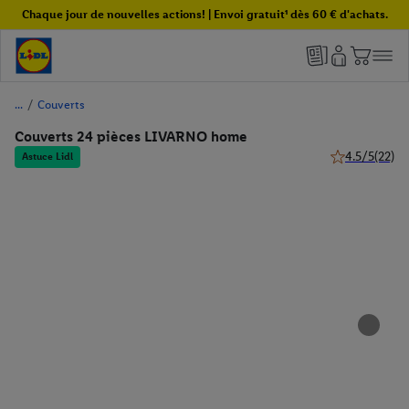
Chaque jour de nouvelles actions! | Envoi gratuit¹ dès 60 € d'achats.
/
Couverts
Couverts 24 pièces LIVARNO home
4.5/5
(22)
Astuce Lidl
4.5 de 5 étoile