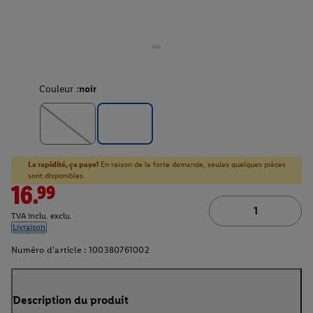
Couleur :
noir
La rapidité, ça paye!
En raison de la forte demande, seules quelques pièces
sont disponibles.
16.99
TVA inclu. exclu.
Livraison
Numéro d'article :
100380761002
Description du produit