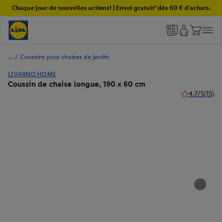
Chaque jour de nouvelles actions! | Envoi gratuit¹ dès 60 € d'achats.
/
Coussins pour chaises de jardin
LIVARNO HOME
Coussin de chaise longue, 190 x 60 cm
4.7/5
(15)
4.7 de 5 étoil