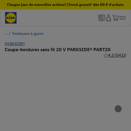
Chaque jour de nouvelles actions! | Envoi gratuit¹ dès 60 € d'achats.
/
Tondeuses à gazon
PARKSIDE®
Coupe-bordures sans fil 20 V PARKSIDE® PART20
4.3/5
(432)
4.3 de 5 étoiles