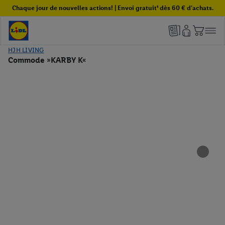
Chaque jour de nouvelles actions! | Envoi gratuit¹ dès 60 € d'achats.
HJH LIVING
Commode »KARBY K«