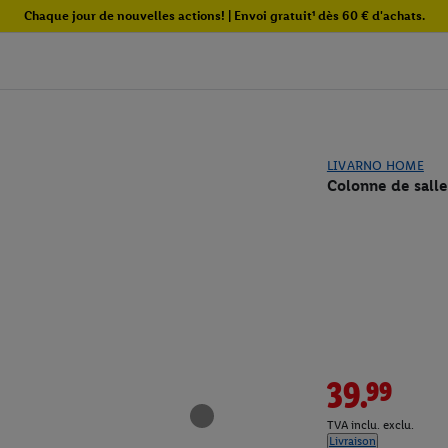
Chaque jour de nouvelles actions! | Envoi gratuit¹ dès 60 € d'achats.
LIVARNO HOME
Colonne de salle
39.99
TVA inclu. exclu.
Livraison