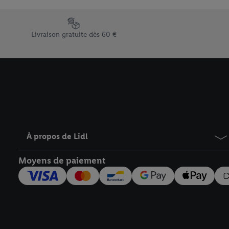
En cliquant sur « Refuse
« Accepter », vous auto
Élément du pied de page avec les différents arguments de vent
informations sur la du
Livraison gratuite dès 60 €
avec effet pour l’aveni
À propos de Lidl
Moyens de paiement