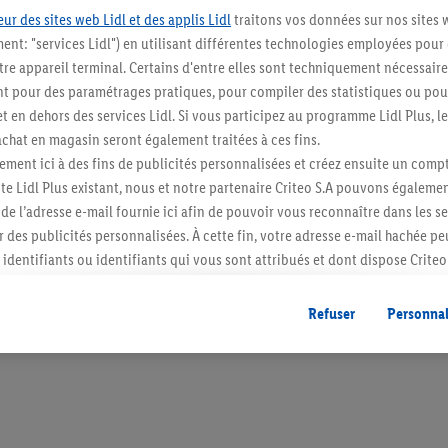
ur des sites web Lidl et des applis Lidl
traitons vos données sur nos sites 
ment: "services Lidl") en utilisant différentes technologies employées pour
re appareil terminal. Certains d'entre elles sont techniquement nécessaire
 pour des paramétrages pratiques, pour compiler des statistiques ou pour
Restez au cour
t en dehors des services Lidl. Si vous participez au programme Lidl Plus, l
hat en magasin seront également traitées à ces fins.
Abonnez-vous à la newslett
ment ici à des fins de publicités personnalisées et créez ensuite un compt
e Lidl Plus existant, nous et notre partenaire Criteo S.A pouvons égalemen
S'abonner
r de l’adresse e-mail fournie ici afin de pouvoir vous reconnaître dans les s
er des publicités personnalisées. À cette fin, votre adresse e-mail hachée p
identifiants ou identifiants qui vous sont attribués et dont dispose Criteo 
cord, les publicités liées au reciblage, c’est-à-dire des publicités pour de
ntérêt (par exemple en plaçant le produit dans un panier d’un webshop mai
Refuser
Personnal
nt être affichées sur plusieurs apppareils et plusieurs services de Lidl si 
dl peuvent vous être attribués en utilisant votre adresse e-mail hachée et, l
s dont dispose Criteo S.A.
vous pouvez autoriser des finalités individuelles et trouver de plus amples
.