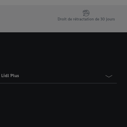
saires. En cliquant sur
rouverez de plus amples
ement à tout moment
Droit de rétractation de 30 jours
 les impressions ici.
Lidl Plus