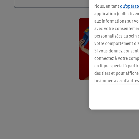
Nous, en tant
qu’opérate
application (collective
aux informations sur vot
avec votre consentement
personnalisées au sein e
votre comportement d’ac
Si vous donnez consente
connectez à votre compt
en ligne spécial à parti
des tiers et pour affich
fusionnée avec d’autres 
Sous réserve de votre ac
vous avez montré de l’i
l’achat) peuvent égaleme
plusieurs services de Li
identifiants/identifiant
Sous « Personnaliser », 
traitement des données