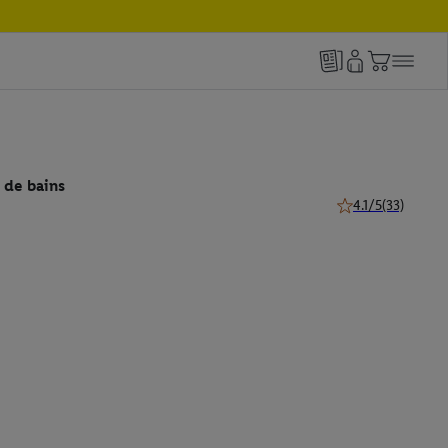
 de bains
4.1/5
(33)
4.1 de 5 étoiles (3