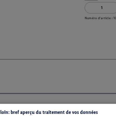
Numéro d'article :
1
s loin: bref aperçu du traitement de vos données