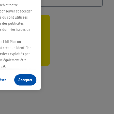
web et notre
 conserver et accéder
s ou sont utilisées
 des publicités
ant
es données issues de
er
e Lidl Plus ou
t créer un identifiant
ervices exploités par
eut également être
S.A.
s produits pour lesquels
s sans procéder à
iser
Accepter
plusieurs terminaux ou
e cas échéant, d’autres
 informations sur le