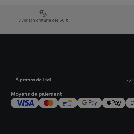
En cliquant sur « Refuse
« Accepter », vous auto
Élément du pied de page avec les différents arguments de vent
informations sur la du
Livraison gratuite dès 60 €
avec effet pour l’aveni
À propos de Lidl
Moyens de paiement