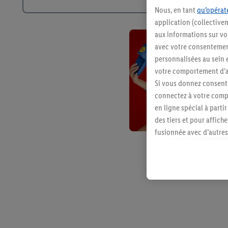
Nous, en tant
qu’opérate
application (collective
aux informations sur vot
avec votre consentement
personnalisées au sein e
votre comportement d’ac
Si vous donnez consente
connectez à votre compt
en ligne spécial à parti
des tiers et pour affich
fusionnée avec d’autres 
Sous réserve de votre ac
vous avez montré de l’i
l’achat) peuvent égaleme
plusieurs services de Li
identifiants/identifiant
Sous « Personnaliser », 
traitement des données