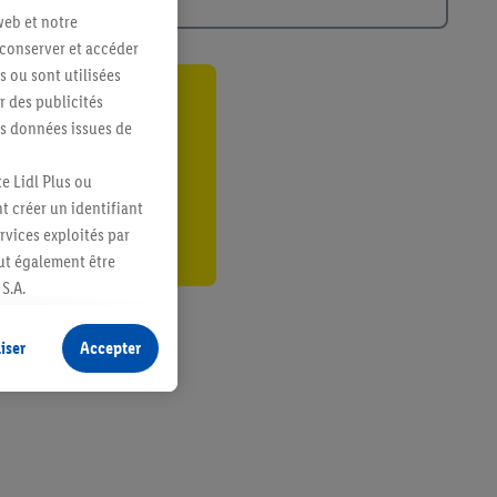
web et notre
 conserver et accéder
s ou sont utilisées
 des publicités
ant
es données issues de
er
e Lidl Plus ou
t créer un identifiant
ervices exploités par
eut également être
S.A.
s produits pour lesquels
s sans procéder à
iser
Accepter
plusieurs terminaux ou
e cas échéant, d’autres
 informations sur le