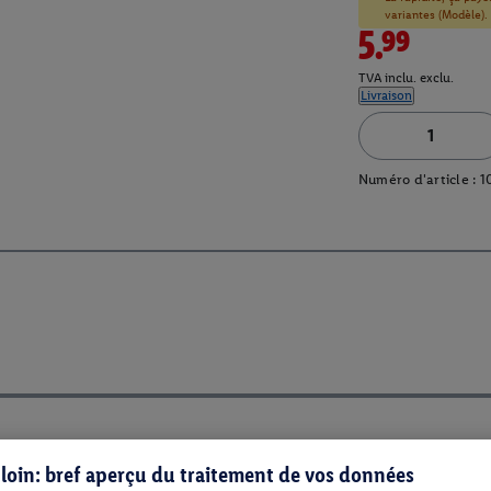
variantes (Modèle).
5.99
TVA inclu. exclu.
Livraison
Numéro d'article :
1
s loin: bref aperçu du traitement de vos données