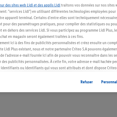
ur des sites web Lidl et des applis Lidl
traitons vos données sur nos sites 
ment: "services Lidl") en utilisant différentes technologies employées pour
re appareil terminal. Certains d'entre elles sont techniquement nécessaire
 pour des paramétrages pratiques, pour compiler des statistiques ou pour
Restez au cour
t en dehors des services Lidl. Si vous participez au programme Lidl Plus, l
hat en magasin seront également traitées à ces fins.
Abonnez-vous à la newslett
ment ici à des fins de publicités personnalisées et créez ensuite un compt
e Lidl Plus existant, nous et notre partenaire Criteo S.A pouvons égalemen
S'abonner
r de l’adresse e-mail fournie ici afin de pouvoir vous reconnaître dans les s
er des publicités personnalisées. À cette fin, votre adresse e-mail hachée p
identifiants ou identifiants qui vous sont attribués et dont dispose Criteo 
cord, les publicités liées au reciblage, c’est-à-dire des publicités pour de
ntérêt (par exemple en plaçant le produit dans un panier d’un webshop mai
Refuser
Personnal
nt être affichées sur plusieurs apppareils et plusieurs services de Lidl si 
dl peuvent vous être attribués en utilisant votre adresse e-mail hachée et, l
s dont dispose Criteo S.A.
vous pouvez autoriser des finalités individuelles et trouver de plus amples
.