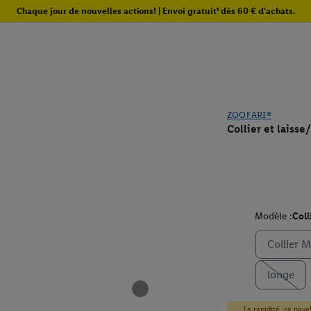
Chaque jour de nouvelles actions! | Envoi gratuit¹ dès 60 € d'achats.
ZOOFARI®
Collier et laiss
Modèle :
Coll
Collier M
longe
La rapidité, ça paye