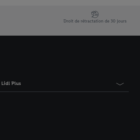
saires. En cliquant sur
rouverez de plus amples
ement à tout moment
Droit de rétractation de 30 jours
 les impressions ici.
Lidl Plus