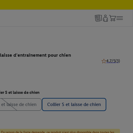
e/laisse d'entraînement pour chien
4.7/5
(3)
4.7 de 5 étoiles (3
ier S et laisse de chien
 et laisse de chien
Collier S et laisse de chien
! En raison de la forte demande, ce produit n'est plus disponible dans toutes les