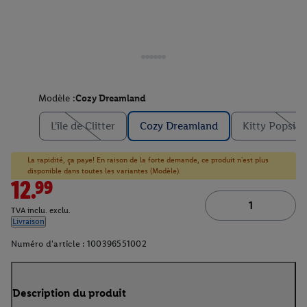
Modèle :
Cozy Dreamland
L'île de Clitter
Cozy Dreamland
Kitty Popsicl
La rapidité, ça paye! En raison de la forte demande, ce produit n'est plus
disponible dans toutes les variantes (Modèle).
12.99
TVA inclu. exclu.
Livraison
Numéro d'article :
100396551002
Description du produit