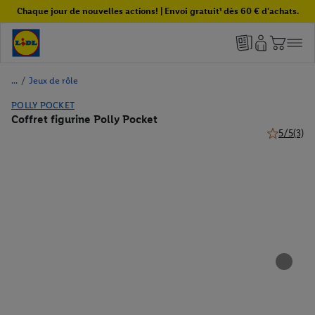
Chaque jour de nouvelles actions! | Envoi gratuit¹ dès 60 € d'achats.
/
Jeux de rôle
POLLY POCKET
Coffret figurine Polly Pocket
5/5
(3)
5 de 5 étoil