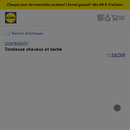
Chaque jour de nouvelles actions! | Envoi gratuit¹ dès 60 € d'achats.
/
Rasoirs électriques
CIEN BEAUTY
Tondeuse cheveux et barbe
3.8/5
(9)
3.8 de 5 étoil