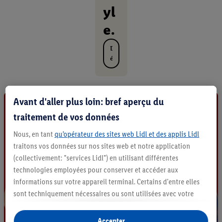
yl
e.
D
é
c
o
u
v
Avant d'aller plus loin: bref aperçu du
r
traitement de vos données
i
r
Nous, en tant
qu’opérateur des sites web Lidl et des applis Lidl
t
traitons vos données sur nos sites web et notre application
o
(collectivement: "services Lidl") en utilisant différentes
u
s
technologies employées pour conserver et accéder aux
l
informations sur votre appareil terminal. Certains d'entre elles
e
sont techniquement nécessaires ou sont utilisées avec votre
s
consentement pour des paramétrages pratiques, pour compiler
p
des statistiques ou pour des publicités personnalisées au sein
r
Accepter