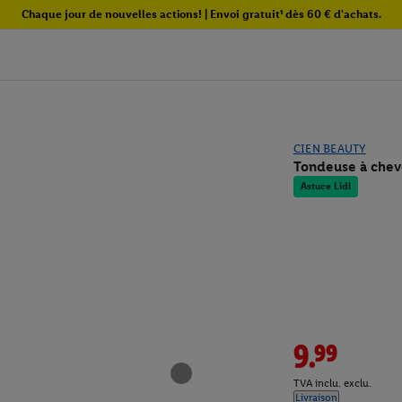
Chaque jour de nouvelles actions! | Envoi gratuit¹ dès 60 € d'achats.
CIEN BEAUTY
Tondeuse à che
Astuce Lidl
9.99
TVA inclu. exclu.
Livraison