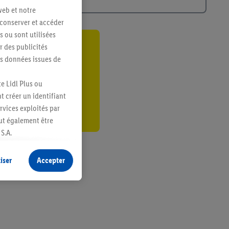
web et notre
 conserver et accéder
s ou sont utilisées
 des publicités
ant
es données issues de
er
e Lidl Plus ou
t créer un identifiant
ervices exploités par
eut également être
S.A.
s produits pour lesquels
s sans procéder à
iser
Accepter
plusieurs terminaux ou
e cas échéant, d’autres
 informations sur le