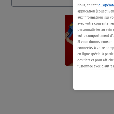
Nous, en tant
qu’opérate
application (collective
aux informations sur vot
avec votre consentement
personnalisées au sein e
votre comportement d’ac
Si vous donnez consente
connectez à votre compt
en ligne spécial à parti
des tiers et pour affich
fusionnée avec d’autres 
Sous réserve de votre ac
vous avez montré de l’i
l’achat) peuvent égaleme
plusieurs services de Li
identifiants/identifiant
Sous « Personnaliser », 
traitement des données