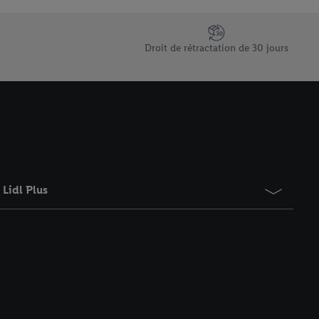
saires. En cliquant sur
rouverez de plus amples
ement à tout moment
Droit de rétractation de 30 jours
 les impressions ici.
Lidl Plus