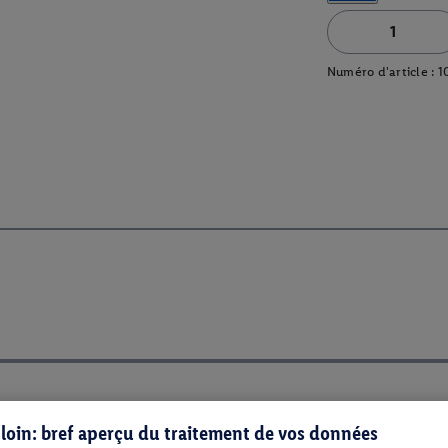
Numéro d'article :
1
s loin: bref aperçu du traitement de vos données