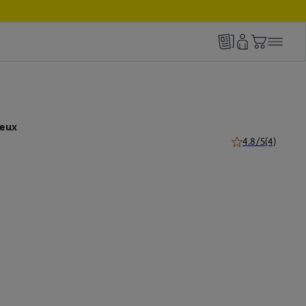
veux
4.8/5
(4)
4.8 de 5 étoiles (4