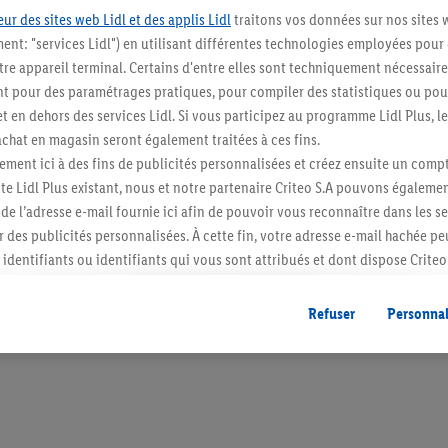
ur des sites web Lidl et des applis Lidl
traitons vos données sur nos sites 
ment: "services Lidl") en utilisant différentes technologies employées pour
re appareil terminal. Certains d'entre elles sont techniquement nécessaire
 pour des paramétrages pratiques, pour compiler des statistiques ou pour
Restez au cour
t en dehors des services Lidl. Si vous participez au programme Lidl Plus, l
hat en magasin seront également traitées à ces fins.
Abonnez-vous à la newslett
ment ici à des fins de publicités personnalisées et créez ensuite un compt
e Lidl Plus existant, nous et notre partenaire Criteo S.A pouvons égalemen
S'abonner
r de l’adresse e-mail fournie ici afin de pouvoir vous reconnaître dans les s
er des publicités personnalisées. À cette fin, votre adresse e-mail hachée p
identifiants ou identifiants qui vous sont attribués et dont dispose Criteo 
cord, les publicités liées au reciblage, c’est-à-dire des publicités pour de
ntérêt (par exemple en plaçant le produit dans un panier d’un webshop mai
Refuser
Personnal
nt être affichées sur plusieurs apppareils et plusieurs services de Lidl si 
dl peuvent vous être attribués en utilisant votre adresse e-mail hachée et, l
s dont dispose Criteo S.A.
vous pouvez autoriser des finalités individuelles et trouver de plus amples
.