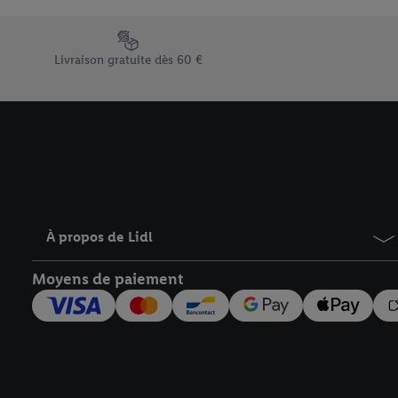
En cliquant sur « Refuse
« Accepter », vous auto
Élément du pied de page avec les différents arguments de vent
informations sur la du
Livraison gratuite dès 60 €
avec effet pour l’aveni
À propos de Lidl
Moyens de paiement