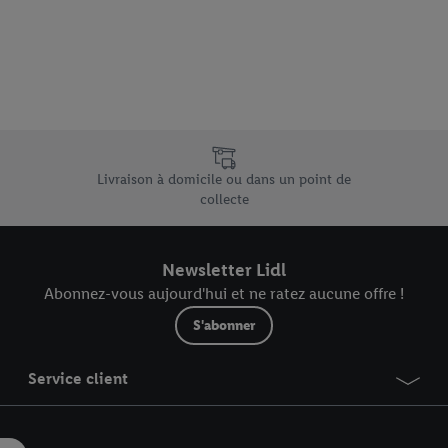
vous pouvez autoriser des finalités individuelles et trouver de plus amples
.
r », vous pouvez autoriser uniquement l’utilisation des technologies néces
risez tous les traitements pour toutes les finalités susmentionnées. Vous t
rée de conservation des données et votre droit de révoquer votre consent
r dans notre
déclaration relative à la protection des données
.
Vous trouverez
e uniques de Lidl.be
Livraison à domicile ou dans un point de
collecte
Newsletter Lidl
Abonnez-vous aujourd'hui et ne ratez aucune offre !
S'abonner
Service client