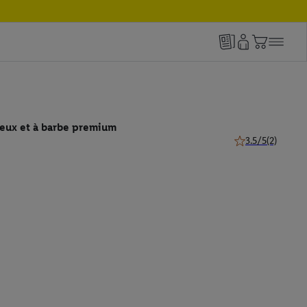
eux et à barbe premium
3.5/5
(2)
3.5 de 5 étoiles (