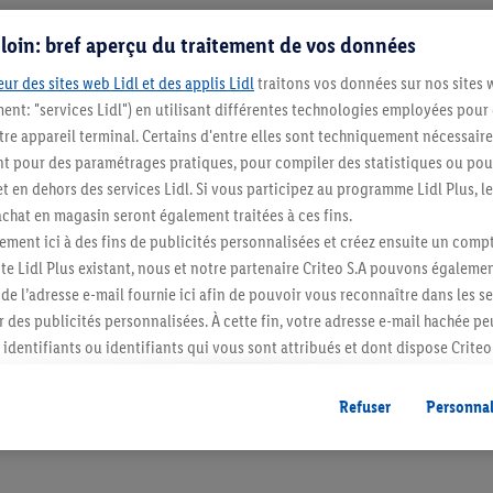
s loin: bref aperçu du traitement de vos données
ur des sites web Lidl et des applis Lidl
traitons vos données sur nos sites 
ment: "services Lidl") en utilisant différentes technologies employées pour
re appareil terminal. Certains d'entre elles sont techniquement nécessaire
 pour des paramétrages pratiques, pour compiler des statistiques ou pour
t en dehors des services Lidl. Si vous participez au programme Lidl Plus, l
hat en magasin seront également traitées à ces fins.
Restez au cour
ment ici à des fins de publicités personnalisées et créez ensuite un compt
e Lidl Plus existant, nous et notre partenaire Criteo S.A pouvons égalemen
Abonnez-vous à la newslett
r de l’adresse e-mail fournie ici afin de pouvoir vous reconnaître dans les s
er des publicités personnalisées. À cette fin, votre adresse e-mail hachée p
S'abonner
identifiants ou identifiants qui vous sont attribués et dont dispose Criteo 
cord, les publicités liées au reciblage, c’est-à-dire des publicités pour de
ntérêt (par exemple en plaçant le produit dans un panier d’un webshop mai
Refuser
Personnal
nt être affichées sur plusieurs apppareils et plusieurs services de Lidl si 
dl peuvent vous être attribués en utilisant votre adresse e-mail hachée et, l
s dont dispose Criteo S.A.