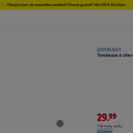
Chaque jour de nouvelles actions! | Envoi gratuit¹ dès 60 € d'achats.
CIEN BEAUTY
Tondeuse à chev
29.99
TVA inclu. exclu.
Livraison