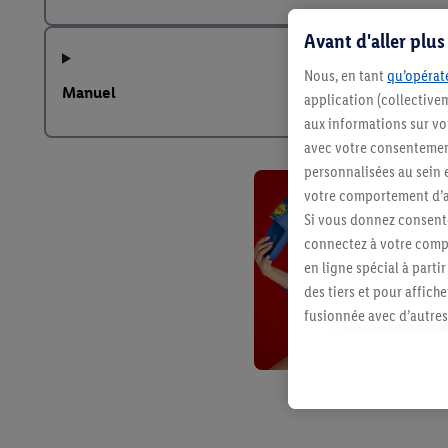
Avant d'aller plu
Nous, en tant
qu’opérate
Manuel
application (collective
aux informations sur vot
avec votre consentement
personnalisées au sein e
votre comportement d’ac
Si vous donnez consente
connectez à votre compt
en ligne spécial à parti
des tiers et pour affich
fusionnée avec d’autres 
Sous réserve de votre ac
vous avez montré de l’i
l’achat) peuvent égaleme
plusieurs services de Li
identifiants/identifiant