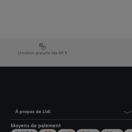
Sous « Personnaliser », 
traitement des données
En cliquant sur « Refuse
« Accepter », vous auto
informations sur la du
avec effet pour l’aveni
Élément du pied de page avec les différents arguments de vent
Livraison gratuite dès 60 €
À propos de Lidl
Moyens de paiement