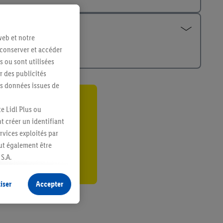
web et notre
 conserver et accéder
s ou sont utilisées
 des publicités
es données issues de
ant
e Lidl Plus ou
t créer un identifiant
er
ervices exploités par
eut également être
S.A.
s produits pour lesquels
s sans procéder à
iser
Accepter
plusieurs terminaux ou
e cas échéant, d’autres