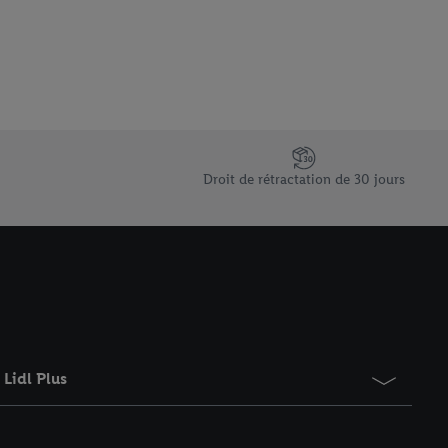
 informations sur le
saires. En cliquant sur
rouverez de plus amples
ement à tout moment
 les impressions ici.
Droit de rétractation de 30 jours
Lidl Plus