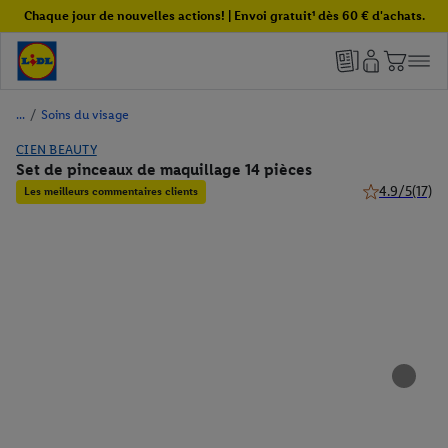
Chaque jour de nouvelles actions! | Envoi gratuit¹ dès 60 € d'achats.
/
Soins du visage
CIEN BEAUTY
Set de pinceaux de maquillage 14 pièces
4.9/5
(17)
Les meilleurs commentaires clients
4.9 de 5 étoile