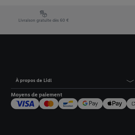
En cliquant sur « Refuse
« Accepter », vous auto
Élément du pied de page avec les différents arguments de vent
informations sur la du
Livraison gratuite dès 60 €
avec effet pour l’aveni
À propos de Lidl
Moyens de paiement