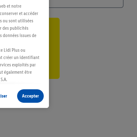
web et notre
 conserver et accéder
s ou sont utilisées
 des publicités
ant
es données issues de
er
e Lidl Plus ou
t créer un identifiant
ervices exploités par
eut également être
S.A.
s produits pour lesquels
s sans procéder à
iser
Accepter
plusieurs terminaux ou
e cas échéant, d’autres
 informations sur le