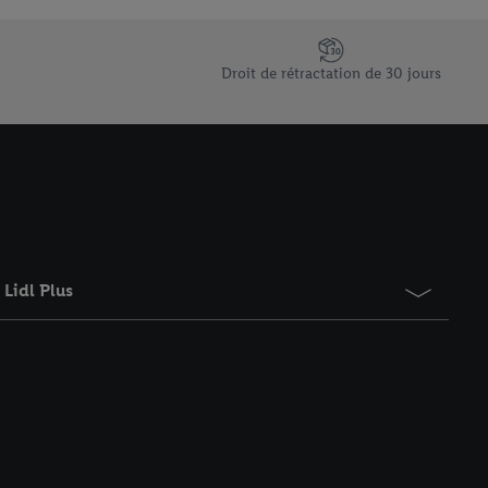
saires. En cliquant sur
rouverez de plus amples
ement à tout moment
Droit de rétractation de 30 jours
 les impressions ici.
Lidl Plus