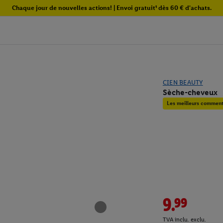
Chaque jour de nouvelles actions! | Envoi gratuit¹ dès 60 € d'achats.
CIEN BEAUTY
Sèche-cheveux
Les meilleurs commenta
9.99
TVA inclu. exclu.