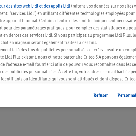
ur des sites web Lidl et des applis Lidl
traitons vos données sur nos sites 
ment: "services Lidl") en utilisant différentes technologies employées pour
re appareil terminal. Certains d'entre elles sont techniquement nécessaire
 pour des paramétrages pratiques, pour compiler des statistiques ou pour
Restez au cour
t en dehors des services Lidl. Si vous participez au programme Lidl Plus, l
hat en magasin seront également traitées à ces fins.
Abonnez-vous à la newslett
ment ici à des fins de publicités personnalisées et créez ensuite un compt
e Lidl Plus existant, nous et notre partenaire Criteo S.A pouvons égalemen
S'abonner
r de l’adresse e-mail fournie ici afin de pouvoir vous reconnaître dans les s
er des publicités personnalisées. À cette fin, votre adresse e-mail hachée p
identifiants ou identifiants qui vous sont attribués et dont dispose Criteo 
cord, les publicités liées au reciblage, c’est-à-dire des publicités pour de
ntérêt (par exemple en plaçant le produit dans un panier d’un webshop mai
Refuser
Personnal
nt être affichées sur plusieurs apppareils et plusieurs services de Lidl si 
dl peuvent vous être attribués en utilisant votre adresse e-mail hachée et, l
s dont dispose Criteo S.A.
vous pouvez autoriser des finalités individuelles et trouver de plus amples
.