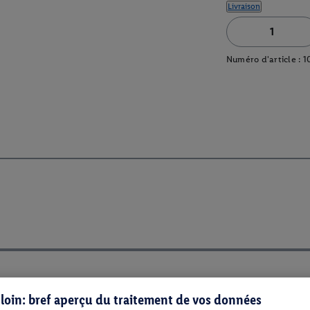
Livraison
Numéro d'article :
1
s loin: bref aperçu du traitement de vos données