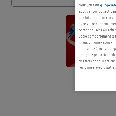
Nous, en tant
qu’opérate
application (collective
aux informations sur vot
avec votre consentement
personnalisées au sein e
votre comportement d’ac
Si vous donnez consente
connectez à votre compt
en ligne spécial à parti
des tiers et pour affich
fusionnée avec d’autres 
Sous réserve de votre ac
vous avez montré de l’i
l’achat) peuvent égaleme
plusieurs services de Li
identifiants/identifiant
Sous « Personnaliser », 
traitement des données