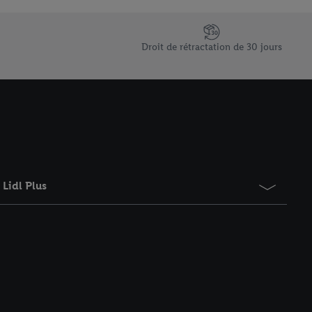
saires. En cliquant sur
rouverez de plus amples
ement à tout moment
Droit de rétractation de 30 jours
 les impressions ici.
Lidl Plus