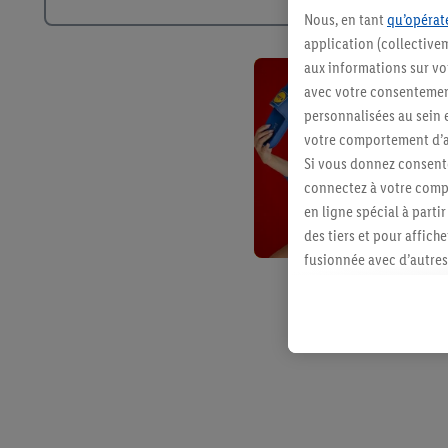
Nous, en tant
qu’opérate
application (collective
aux informations sur vot
avec votre consentement
personnalisées au sein e
votre comportement d’ac
Si vous donnez consente
connectez à votre compt
en ligne spécial à parti
des tiers et pour affich
fusionnée avec d’autres 
Sous réserve de votre ac
vous avez montré de l’i
l’achat) peuvent égaleme
plusieurs services de Li
identifiants/identifiant
Sous « Personnaliser », 
traitement des données