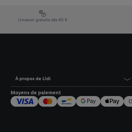
En cliquant sur « Refuse
« Accepter », vous auto
Élément du pied de page avec les différents arguments de vent
informations sur la du
Livraison gratuite dès 60 €
avec effet pour l’aveni
À propos de Lidl
Moyens de paiement