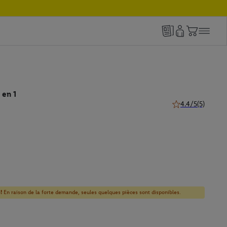
 en 1
4.4/5
(5)
4.4 de 5 étoiles (5
!
En raison de la forte demande, seules quelques pièces sont disponibles.