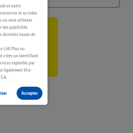
web et notre
 conserver et accéder
s ou sont utilisées
 des publicités
ant
es données issues de
er
e Lidl Plus ou
t créer un identifiant
ervices exploités par
eut également être
S.A.
s produits pour lesquels
s sans procéder à
iser
Accepter
plusieurs terminaux ou
e cas échéant, d’autres
 informations sur le