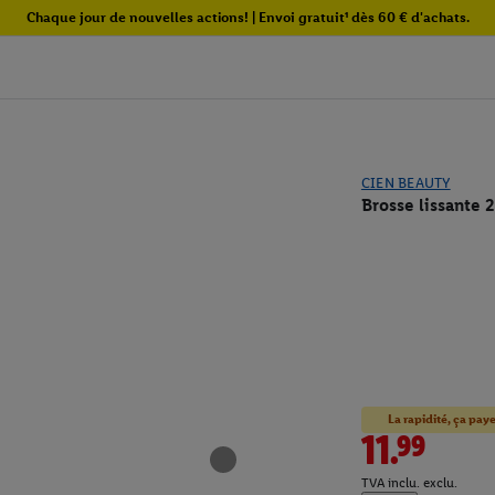
Chaque jour de nouvelles actions! | Envoi gratuit¹ dès 60 € d'achats.
CIEN BEAUTY
Brosse lissante 2
La rapidité, ça paye
11.99
TVA inclu. exclu.