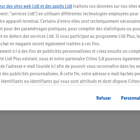
ur des sites web Lidl et des applis Lidl
traitons vos données sur nos sites 
ment: "services Lidl") en utilisant différentes technologies employées pour
re appareil terminal. Certains d'entre elles sont techniquement nécessaire
 pour des paramétrages pratiques, pour compiler des statistiques ou pour
Restez au cour
t en dehors des services Lidl. Si vous participez au programme Lidl Plus, l
hat en magasin seront également traitées à ces fins.
Abonnez-vous à la newslett
ment ici à des fins de publicités personnalisées et créez ensuite un compt
e Lidl Plus existant, nous et notre partenaire Criteo S.A pouvons égalemen
S'abonner
r de l’adresse e-mail fournie ici afin de pouvoir vous reconnaître dans les s
er des publicités personnalisées. À cette fin, votre adresse e-mail hachée p
identifiants ou identifiants qui vous sont attribués et dont dispose Criteo 
cord, les publicités liées au reciblage, c’est-à-dire des publicités pour de
ntérêt (par exemple en plaçant le produit dans un panier d’un webshop mai
Refuser
Personnal
nt être affichées sur plusieurs apppareils et plusieurs services de Lidl si 
dl peuvent vous être attribués en utilisant votre adresse e-mail hachée et, l
s dont dispose Criteo S.A.
vous pouvez autoriser des finalités individuelles et trouver de plus amples
.