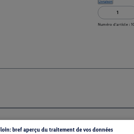
Livraison
Numéro d'article :
1
s loin: bref aperçu du traitement de vos données