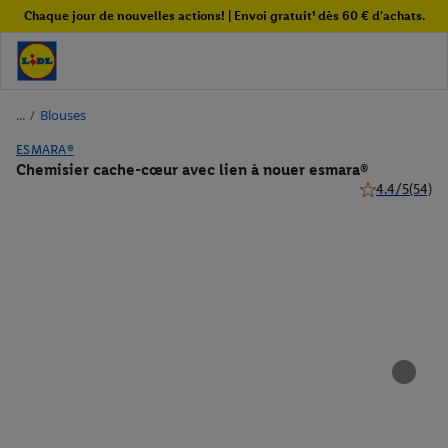
Chaque jour de nouvelles actions! | Envoi gratuit¹ dès 60 € d'achats.
/
Blouses
ESMARA®
Chemisier cache-cœur avec lien à nouer esmara®
4.4/5
(54)
4.4 de 5 étoile