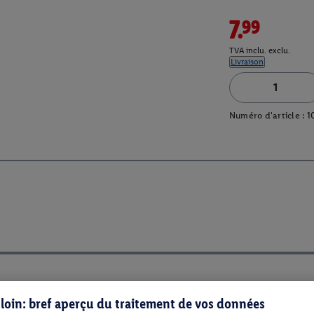
7.99
TVA inclu. exclu.
Livraison
Numéro d'article :
1
s loin: bref aperçu du traitement de vos données