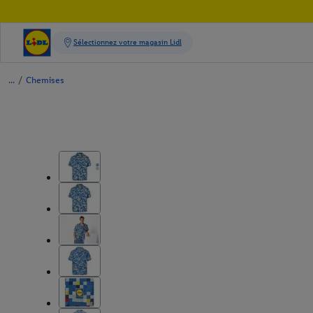
/
Chemises