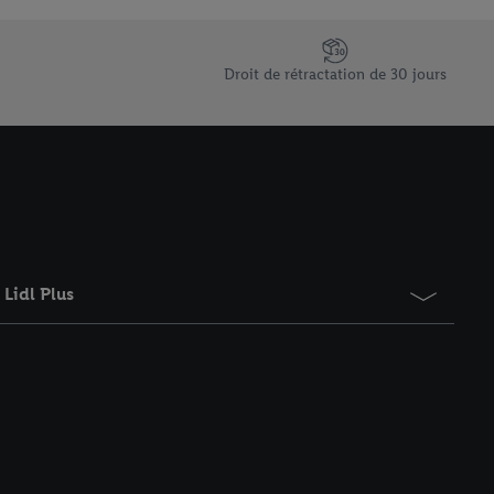
saires. En cliquant sur
rouverez de plus amples
ement à tout moment
Droit de rétractation de 30 jours
 les impressions ici.
Lidl Plus