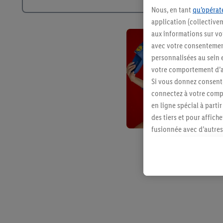
Nous, en tant
qu’opérate
application (collective
aux informations sur vot
avec votre consentement
personnalisées au sein e
votre comportement d’ac
Si vous donnez consente
connectez à votre compt
en ligne spécial à parti
des tiers et pour affich
fusionnée avec d’autres 
Sous réserve de votre ac
vous avez montré de l’i
l’achat) peuvent égaleme
plusieurs services de Li
identifiants/identifiant
Sous « Personnaliser », 
traitement des données