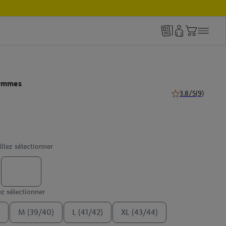
ommes
3.8/5
(9)
3.8 de 5 étoiles (9
illez sélectionner
ez sélectionner
M (39/40)
L (41/42)
XL (43/44)