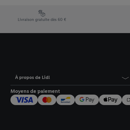
En cliquant sur « Refuse
« Accepter », vous auto
Élément du pied de page avec les différents arguments de vent
informations sur la du
Livraison gratuite dès 60 €
avec effet pour l’aveni
À propos de Lidl
Moyens de paiement