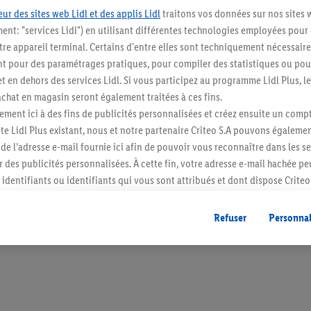
ur des sites web Lidl et des applis Lidl
traitons vos données sur nos sites 
ment: "services Lidl") en utilisant différentes technologies employées pour
re appareil terminal. Certains d'entre elles sont techniquement nécessaire
 pour des paramétrages pratiques, pour compiler des statistiques ou pour
Restez au cour
t en dehors des services Lidl. Si vous participez au programme Lidl Plus, l
hat en magasin seront également traitées à ces fins.
Abonnez-vous à la newslett
ment ici à des fins de publicités personnalisées et créez ensuite un compt
e Lidl Plus existant, nous et notre partenaire Criteo S.A pouvons égalemen
S'abonner
r de l’adresse e-mail fournie ici afin de pouvoir vous reconnaître dans les s
er des publicités personnalisées. À cette fin, votre adresse e-mail hachée p
identifiants ou identifiants qui vous sont attribués et dont dispose Criteo 
cord, les publicités liées au reciblage, c’est-à-dire des publicités pour de
ntérêt (par exemple en plaçant le produit dans un panier d’un webshop mai
Refuser
Personnal
nt être affichées sur plusieurs apppareils et plusieurs services de Lidl si 
dl peuvent vous être attribués en utilisant votre adresse e-mail hachée et, l
s dont dispose Criteo S.A.
vous pouvez autoriser des finalités individuelles et trouver de plus amples
.