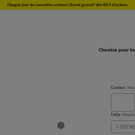
Chaque jour de nouvelles actions! | Envoi gratuit¹ dès 60 € d'achats.
Chemise pour h
Couleur :
Veu
Taille :
Veuill
S (37/38)