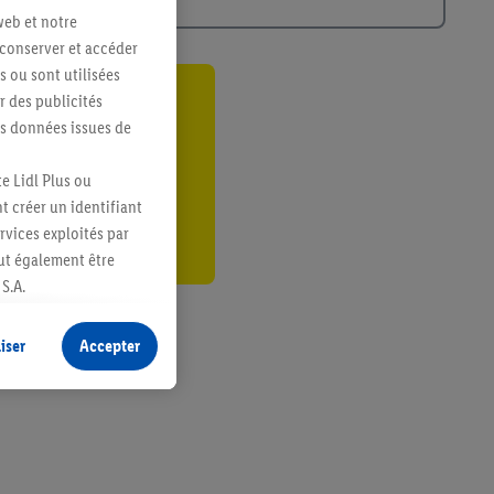
web et notre
 conserver et accéder
s ou sont utilisées
 des publicités
ant
es données issues de
er
e Lidl Plus ou
t créer un identifiant
ervices exploités par
eut également être
S.A.
s produits pour lesquels
s sans procéder à
iser
Accepter
plusieurs terminaux ou
e cas échéant, d’autres
 informations sur le