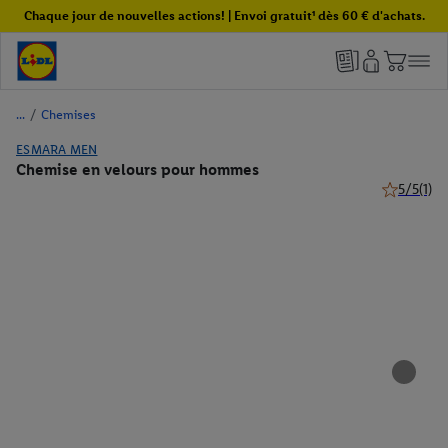
Chaque jour de nouvelles actions! | Envoi gratuit¹ dès 60 € d'achats.
/
Chemises
ESMARA MEN
Chemise en velours pour hommes
5/5
(1)
5 de 5 étoi