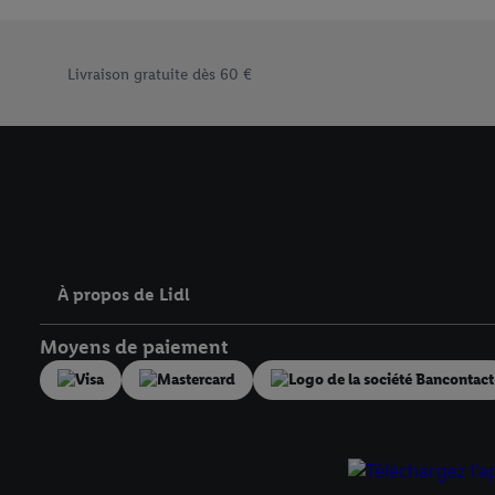
« Accepter », vous auto
informations sur la du
Élément du pied de page avec les différents arguments de
avec effet pour l’aveni
Livraison gratuite dès 60 €
À propos de Lidl
Moyens de paiement