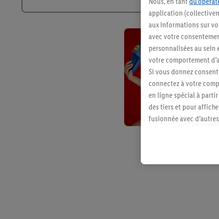
Nous, en tant
qu’opérate
application (collective
aux informations sur vot
avec votre consentement
personnalisées au sein e
votre comportement d’ac
Si vous donnez consente
connectez à votre compt
en ligne spécial à parti
des tiers et pour affich
fusionnée avec d’autres 
Sous réserve de votre ac
vous avez montré de l’i
l’achat) peuvent égaleme
plusieurs services de Li
identifiants/identifiant
Sous « Personnaliser », 
traitement des données
En cliquant sur « Refuse