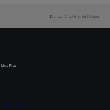
rouverez de plus amples
ement à tout moment
 les impressions ici.
Droit de rétractation de 30 jours
Lidl Plus