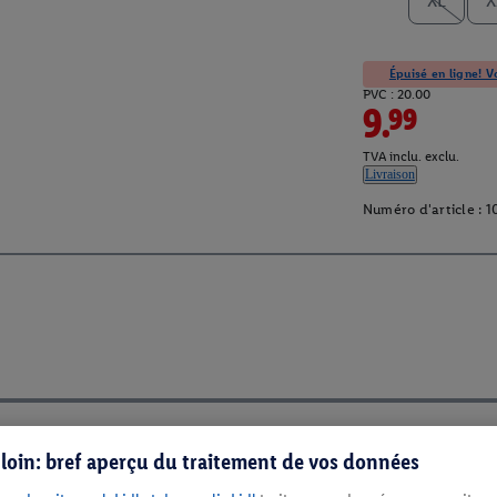
XL
X
Épuisé en ligne! Vo
PVC : 20.00
9.99
TVA inclu. exclu.
Livraison
Numéro d'article :
1
s loin: bref aperçu du traitement de vos données