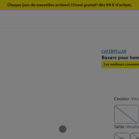
Chaque jour de nouvelles actions! | Envoi gratuit¹ dès 60 € d'achats.
CATERPILLAR
Boxers pour hom
Les meilleurs commenta
Couleur :
Veu
Taille :
Veuill