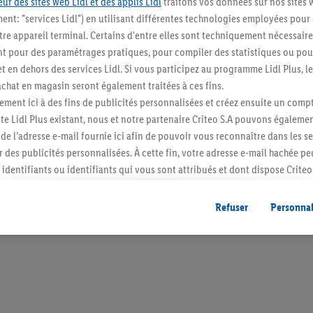
ur des sites web Lidl et des applis Lidl
traitons vos données sur nos sites 
ment: "services Lidl") en utilisant différentes technologies employées pour
re appareil terminal. Certains d'entre elles sont techniquement nécessaire
 pour des paramétrages pratiques, pour compiler des statistiques ou pour
t en dehors des services Lidl. Si vous participez au programme Lidl Plus, l
Restez au cour
hat en magasin seront également traitées à ces fins.
Abonnez-vous à la newslett
ment ici à des fins de publicités personnalisées et créez ensuite un compt
e Lidl Plus existant, nous et notre partenaire Criteo S.A pouvons égalemen
r de l’adresse e-mail fournie ici afin de pouvoir vous reconnaître dans les s
S'abonner
er des publicités personnalisées. À cette fin, votre adresse e-mail hachée p
identifiants ou identifiants qui vous sont attribués et dont dispose Criteo 
cord, les publicités liées au reciblage, c’est-à-dire des publicités pour de
ntérêt (par exemple en plaçant le produit dans un panier d’un webshop mai
Refuser
Personnal
nt être affichées sur plusieurs apppareils et plusieurs services de Lidl si 
dl peuvent vous être attribués en utilisant votre adresse e-mail hachée et, l
s dont dispose Criteo S.A.
vous pouvez autoriser des finalités individuelles et trouver de plus amples
.
r », vous pouvez autoriser uniquement l’utilisation des technologies néces