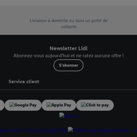
risez tous les traitements pour toutes les finalités susmentionnées. Vous t
rée de conservation des données et votre droit de révoquer votre consent
 vente uniques de Lidl.be
r dans notre
déclaration relative à la protection des données
.
Vous trouverez
Livraison à domicile ou dans un point de
collecte
Newsletter Lidl
Abonnez-vous aujourd'hui et ne ratez aucune offre !
S'abonner
Service client