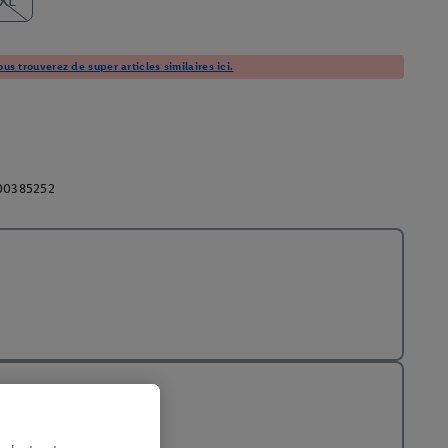
XL
us trouverez de super articles similaires ici.
00385252