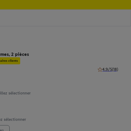
mes, 2 pièces
ires clients
4.9/5
(18)
4.9 de 5 étoiles (18
illez sélectionner
ez sélectionner