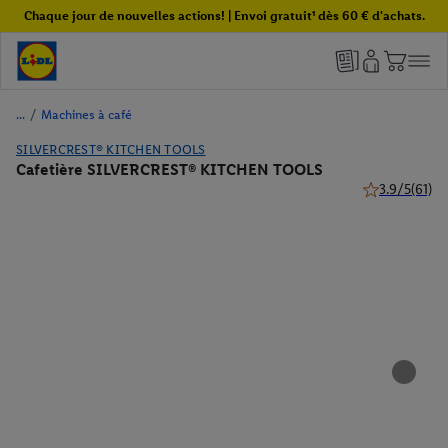
Chaque jour de nouvelles actions! | Envoi gratuit¹ dès 60 € d'achats.
/
Machines à café
SILVERCREST® KITCHEN TOOLS
Cafetière SILVERCREST® KITCHEN TOOLS
3.9/5
(61)
3.9 de 5 étoile