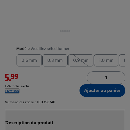
Modèle :
Veuillez sélectionner
0,6 mm
0,8 mm
0,9 mm
1,0 mm
bu
5.99
TVA inclu. exclu.
Ajouter au panier
Livraison
Numéro d'article :
100398746
Description du produit