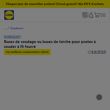
Chaque jour de nouvelles actions! | Envoi gratuit¹ dès 60 € d'achats.
/
Soudeurs
PARKSIDE®
Buses de soudage ou buses de torche pour postes à
souder à fil fourré
4.9/5
(133)
Les meilleurs commentaires clients
4.9 de 5 étoiles