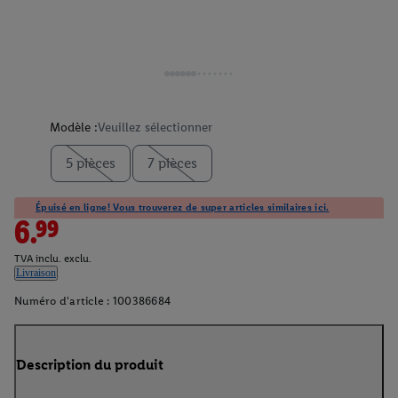
Modèle :
Veuillez sélectionner
5 pièces
7 pièces
Épuisé en ligne! Vous trouverez de super articles similaires ici.
6.99
TVA inclu. exclu.
Livraison
Numéro d'article :
100386684
Description du produit