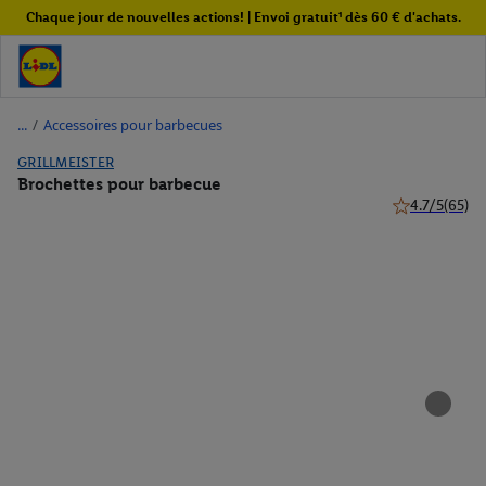
Chaque jour de nouvelles actions! | Envoi gratuit¹ dès 60 € d'achats.
/
Accessoires pour barbecues
GRILLMEISTER
Brochettes pour barbecue
4.7/5
(65)
4.7 de 5 étoile