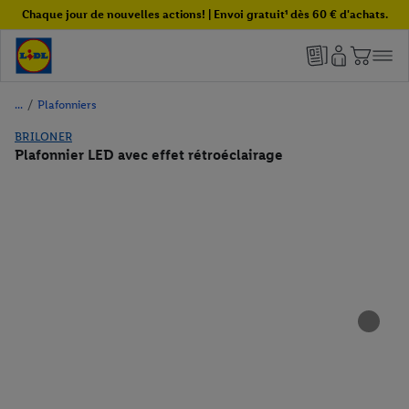
Chaque jour de nouvelles actions! | Envoi gratuit¹ dès 60 € d'achats.
/
Plafonniers
BRILONER
Plafonnier LED avec effet rétroéclairage