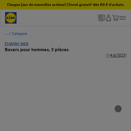
Chaque jour de nouvelles actions! | Envoi gratuit¹ dès 60 € d'achats.
/
Caleçons
ESMARA MEN
Boxers pour hommes, 3 pièces
4.6/5
(27)
4.6 de 5 étoile