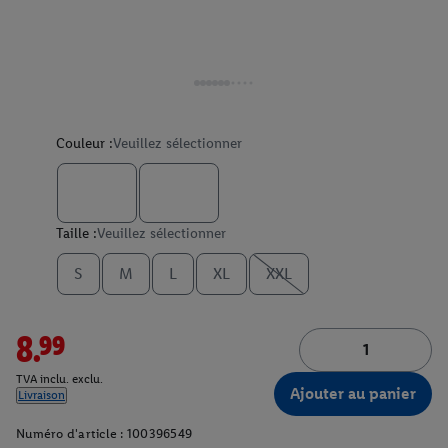
Couleur :
Veuillez sélectionner
Taille :
Veuillez sélectionner
S
M
L
XL
XXL
8.99
TVA inclu. exclu.
Ajouter au panier
Livraison
Numéro d'article :
100396549