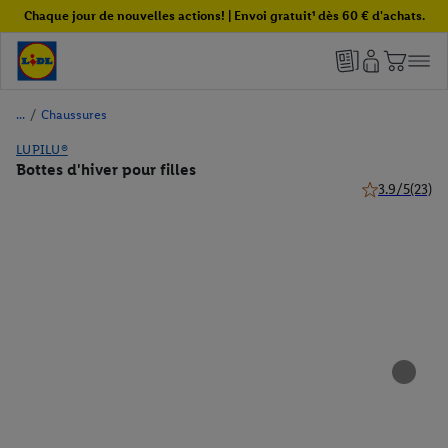
Chaque jour de nouvelles actions! | Envoi gratuit¹ dès 60 € d'achats.
/
Chaussures
LUPILU®
Bottes d'hiver pour filles
3.9/5
(23)
3.9 de 5 étoile