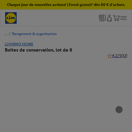
Chaque jour de nouvelles actions! | Envoi gratuit¹ dès 60 € d'achats.
/
Rangement & organisation
LIVARNO HOME
Boîtes de conservation, lot de 8
4.2/5
(12)
4.2 de 5 étoile