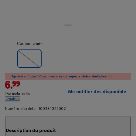
Couleur :
noir
Épuisé en ligne! Vous trouverez de super articles similaires ici.
6.99
Me notifier dès disponible
TVA inclu. exclu.
Livraison
Numéro d'article :
100384025002
Description du produit