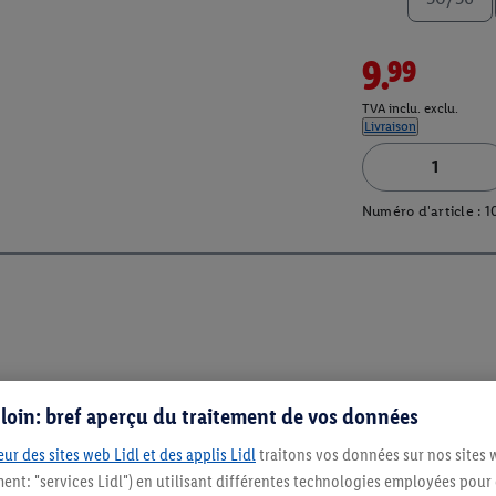
9.99
TVA inclu. exclu.
Livraison
Numéro d'article :
1
s loin: bref aperçu du traitement de vos données
ur des sites web Lidl et des applis Lidl
traitons vos données sur nos sites 
ment: "services Lidl") en utilisant différentes technologies employées pour
Restez au cour