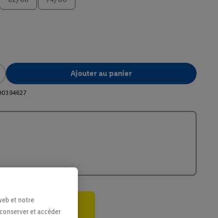
Ajouter au panier
00394627
web et notre
 conserver et accéder
ant