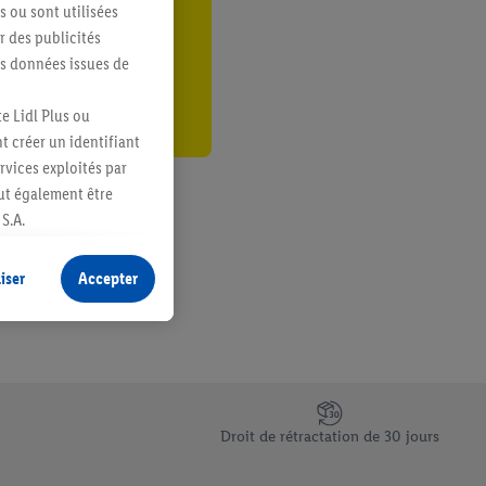
s ou sont utilisées
er
 des publicités
es données issues de
e Lidl Plus ou
t créer un identifiant
ervices exploités par
eut également être
S.A.
s produits pour lesquels
s sans procéder à
iser
Accepter
plusieurs terminaux ou
e cas échéant, d’autres
 informations sur le
saires. En cliquant sur
Droit de rétractation de 30 jours
rouverez de plus amples
ement à tout moment