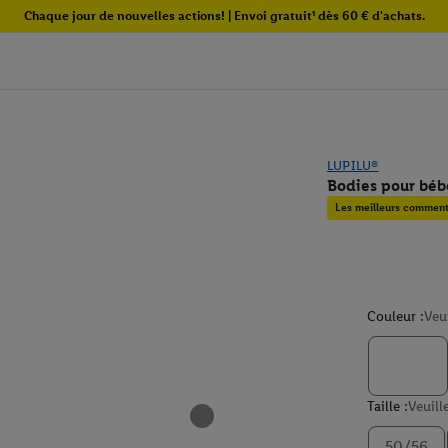
Chaque jour de nouvelles actions! | Envoi gratuit¹ dès 60 € d'achats.
LUPILU®
Bodies pour bébé
Les meilleurs commenta
Couleur :
Veu
Taille :
Veuill
50/56