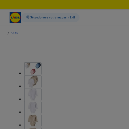
/
Sets