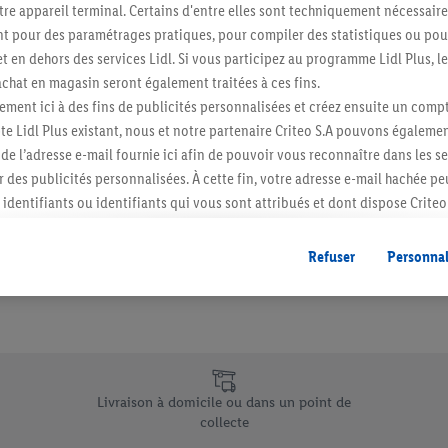
re appareil terminal. Certains d'entre elles sont techniquement nécessaire
Abonnez-vous à la newslett
 pour des paramétrages pratiques, pour compiler des statistiques ou pour
t en dehors des services Lidl. Si vous participez au programme Lidl Plus, l
hat en magasin seront également traitées à ces fins.
S'abonner
ment ici à des fins de publicités personnalisées et créez ensuite un compt
e Lidl Plus existant, nous et notre partenaire Criteo S.A pouvons égalemen
r de l’adresse e-mail fournie ici afin de pouvoir vous reconnaître dans les s
er des publicités personnalisées. À cette fin, votre adresse e-mail hachée p
identifiants ou identifiants qui vous sont attribués et dont dispose Criteo 
cord, les publicités liées au reciblage, c’est-à-dire des publicités pour de
ntérêt (par exemple en plaçant le produit dans un panier d’un webshop mai
Refuser
Personnal
nt être affichées sur plusieurs apppareils et plusieurs services de Lidl si 
dl peuvent vous être attribués en utilisant votre adresse e-mail hachée et, l
s dont dispose Criteo S.A.
vous pouvez autoriser des finalités individuelles et trouver de plus amples
.
e uniques de Lidl.be
r », vous pouvez autoriser uniquement l’utilisation des technologies néces
Livraison à domicile ou dans un point de
risez tous les traitements pour toutes les finalités susmentionnées. Vous t
collecte
rée de conservation des données et votre droit de révoquer votre consent