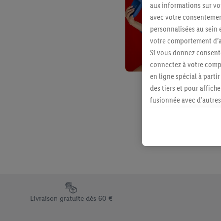
aux informations sur vot
avec votre consentement
personnalisées au sein e
votre comportement d’ac
Si vous donnez consente
connectez à votre compt
en ligne spécial à parti
des tiers et pour affich
fusionnée avec d’autres 
Sous réserve de votre ac
vous avez montré de l’i
l’achat) peuvent égaleme
plusieurs services de Li
identifiants/identifiant
Sous « Personnaliser », 
traitement des données
Élément du pied de page avec les différents arguments de vent
En cliquant sur « Refuse
Livraison gratuite dès 60 €
« Accepter », vous auto
informations sur la du