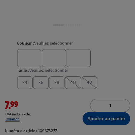
Couleur :
Veuillez sélectionner
Taille :
Veuillez sélectionner
34
36
38
40
42
7.99
TVA inclu. exclu.
Ajouter au panier
Livraison
Numéro d'article :
100373277