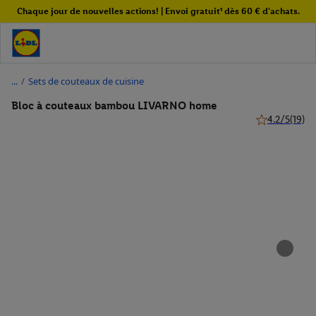
Chaque jour de nouvelles actions! | Envoi gratuit¹ dès 60 € d'achats.
/
Sets de couteaux de cuisine
Bloc à couteaux bambou LIVARNO home
4.2/5
(19)
4.2 de 5 étoile