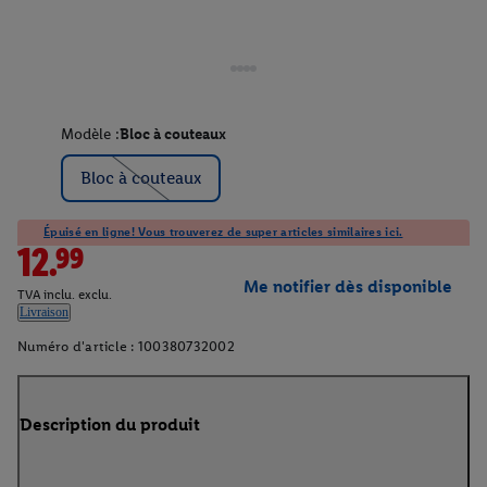
Modèle :
Bloc à couteaux
Bloc à couteaux
Épuisé en ligne! Vous trouverez de super articles similaires ici.
12.99
Me notifier dès disponible
TVA inclu. exclu.
Livraison
Numéro d'article :
100380732002
Description du produit