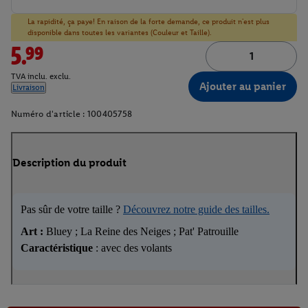
La rapidité, ça paye! En raison de la forte demande, ce produit n'est plus
disponible dans toutes les variantes (Couleur et Taille).
5.99
TVA inclu. exclu.
Ajouter au panier
Livraison
Numéro d'article :
100405758
Description du produit
Pas sûr de votre taille ?
Découvrez notre guide des tailles.
Art :
Bluey ; La Reine des Neiges ; Pat' Patrouille
Caractéristique
: avec des volants