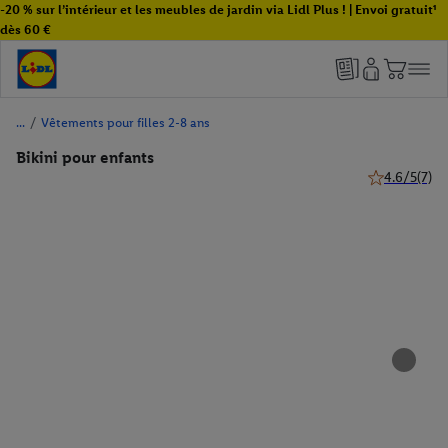
-20 % sur l’intérieur et les meubles de jardin via Lidl Plus ! | Envoi gratuit¹
dès 60 €
/
Vêtements pour filles 2-8 ans
Bikini pour enfants
4.6/5
(7)
4.6 de 5 étoil