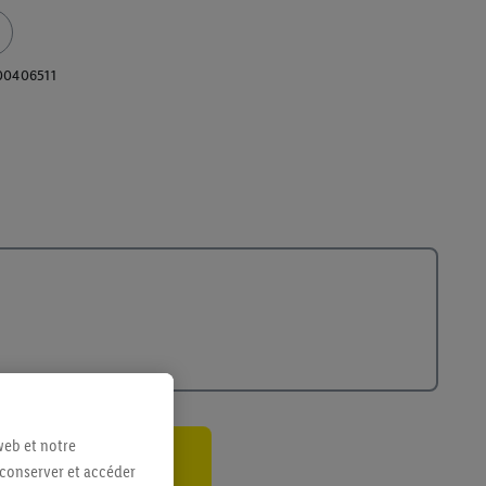
00406511
web et notre
 conserver et accéder
ant