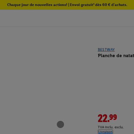
Chaque jour de nouvelles actions! | Envoi gratuit¹ dès 60 € d'achats.
BESTWAY
Planche de natat
22.99
TVA inclu. exclu.
Livraison