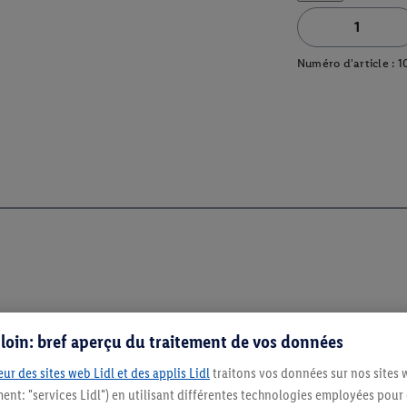
Numéro d'article :
1
s loin: bref aperçu du traitement de vos données
ur des sites web Lidl et des applis Lidl
traitons vos données sur nos sites 
ment: "services Lidl") en utilisant différentes technologies employées pour
Restez au cour