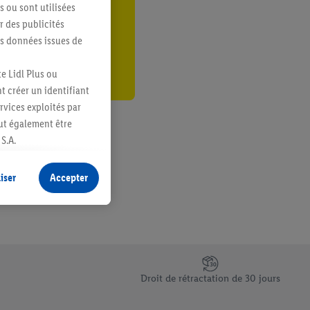
s ou sont utilisées
er
 des publicités
es données issues de
e Lidl Plus ou
t créer un identifiant
ervices exploités par
eut également être
S.A.
s produits pour lesquels
s sans procéder à
iser
Accepter
plusieurs terminaux ou
e cas échéant, d’autres
 informations sur le
saires. En cliquant sur
Droit de rétractation de 30 jours
rouverez de plus amples
ement à tout moment