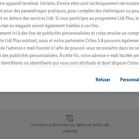
re appareil terminal. Certains d'entre elles sont techniquement nécessaire
Abonnez-vous à la newslett
 pour des paramétrages pratiques, pour compiler des statistiques ou pour
t en dehors des services Lidl. Si vous participez au programme Lidl Plus, l
hat en magasin seront également traitées à ces fins.
S'abonner
ment ici à des fins de publicités personnalisées et créez ensuite un compt
e Lidl Plus existant, nous et notre partenaire Criteo S.A pouvons égalemen
r de l’adresse e-mail fournie ici afin de pouvoir vous reconnaître dans les s
er des publicités personnalisées. À cette fin, votre adresse e-mail hachée p
identifiants ou identifiants qui vous sont attribués et dont dispose Criteo 
cord, les publicités liées au reciblage, c’est-à-dire des publicités pour de
ntérêt (par exemple en plaçant le produit dans un panier d’un webshop mai
Refuser
Personnal
nt être affichées sur plusieurs apppareils et plusieurs services de Lidl si 
dl peuvent vous être attribués en utilisant votre adresse e-mail hachée et, l
s dont dispose Criteo S.A.
vous pouvez autoriser des finalités individuelles et trouver de plus amples
.
e uniques de Lidl.be
r », vous pouvez autoriser uniquement l’utilisation des technologies néces
Livraison à domicile ou dans un point de
risez tous les traitements pour toutes les finalités susmentionnées. Vous t
collecte
rée de conservation des données et votre droit de révoquer votre consent