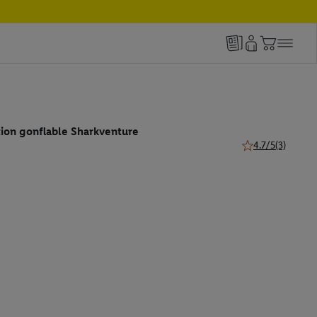
ion gonflable Sharkventure
4.7/5
(3)
4.7 de 5 étoiles (3