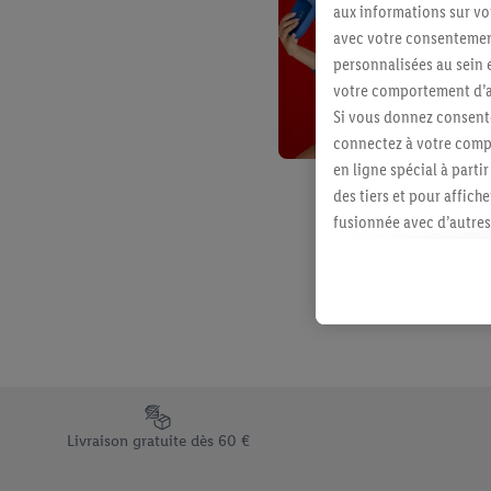
aux informations sur vot
avec votre consentement
personnalisées au sein e
votre comportement d’ac
Si vous donnez consente
connectez à votre compt
en ligne spécial à parti
des tiers et pour affich
fusionnée avec d’autres 
Sous réserve de votre ac
vous avez montré de l’i
l’achat) peuvent égaleme
plusieurs services de Li
identifiants/identifiant
Sous « Personnaliser », 
traitement des données
Élément du pied de page avec les différents arguments de vent
En cliquant sur « Refuse
Livraison gratuite dès 60 €
« Accepter », vous auto
informations sur la du