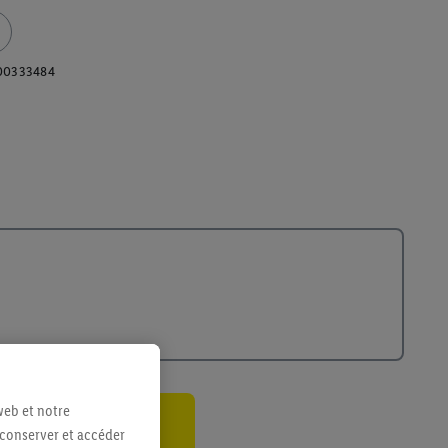
00333484
web et notre
 conserver et accéder
ant