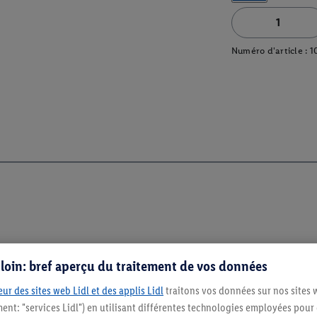
Numéro d'article :
1
s loin: bref aperçu du traitement de vos données
ur des sites web Lidl et des applis Lidl
traitons vos données sur nos sites 
ment: "services Lidl") en utilisant différentes technologies employées pour
Restez au cour