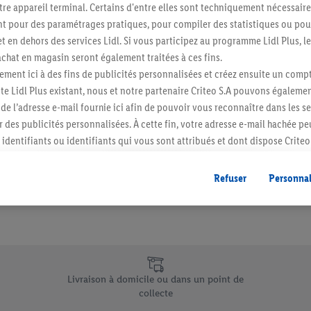
re appareil terminal. Certains d'entre elles sont techniquement nécessaire
Abonnez-vous à la newslett
 pour des paramétrages pratiques, pour compiler des statistiques ou pour
t en dehors des services Lidl. Si vous participez au programme Lidl Plus, l
hat en magasin seront également traitées à ces fins.
S'abonner
ment ici à des fins de publicités personnalisées et créez ensuite un compt
e Lidl Plus existant, nous et notre partenaire Criteo S.A pouvons égalemen
r de l’adresse e-mail fournie ici afin de pouvoir vous reconnaître dans les s
er des publicités personnalisées. À cette fin, votre adresse e-mail hachée p
identifiants ou identifiants qui vous sont attribués et dont dispose Criteo 
cord, les publicités liées au reciblage, c’est-à-dire des publicités pour de
ntérêt (par exemple en plaçant le produit dans un panier d’un webshop mai
Refuser
Personnal
nt être affichées sur plusieurs apppareils et plusieurs services de Lidl si 
dl peuvent vous être attribués en utilisant votre adresse e-mail hachée et, l
s dont dispose Criteo S.A.
vous pouvez autoriser des finalités individuelles et trouver de plus amples
.
e uniques de Lidl.be
r », vous pouvez autoriser uniquement l’utilisation des technologies néces
Livraison à domicile ou dans un point de
risez tous les traitements pour toutes les finalités susmentionnées. Vous t
collecte
rée de conservation des données et votre droit de révoquer votre consent