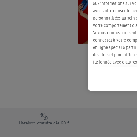
aux informations sur vot
avec votre consentement
personnalisées au sein e
votre comportement d’ac
Si vous donnez consente
connectez à votre compt
en ligne spécial à parti
des tiers et pour affich
fusionnée avec d’autres 
Sous réserve de votre ac
vous avez montré de l’i
l’achat) peuvent égaleme
plusieurs services de Li
identifiants/identifiant
Sous « Personnaliser », 
traitement des données
Élément du pied de page avec les différents arguments de vent
En cliquant sur « Refuse
Livraison gratuite dès 60 €
« Accepter », vous auto
informations sur la du