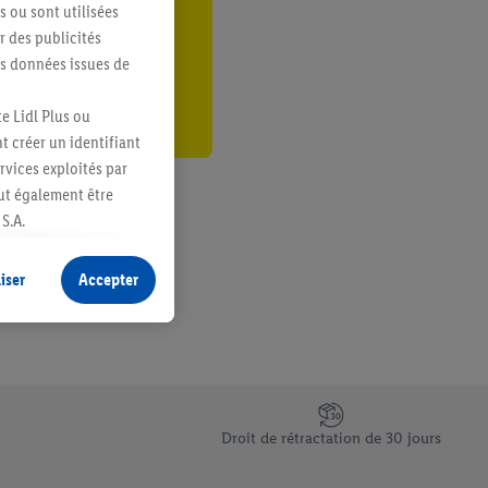
s ou sont utilisées
er
 des publicités
es données issues de
e Lidl Plus ou
t créer un identifiant
ervices exploités par
eut également être
S.A.
s produits pour lesquels
s sans procéder à
iser
Accepter
plusieurs terminaux ou
e cas échéant, d’autres
 informations sur le
saires. En cliquant sur
Droit de rétractation de 30 jours
rouverez de plus amples
ement à tout moment