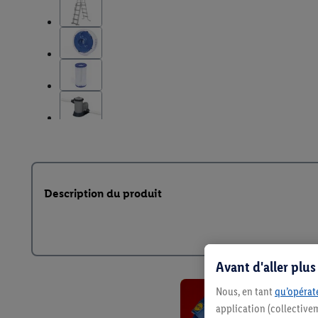
Description du produit
Avant d'aller plu
Nous, en tant
qu’opérate
application (collective