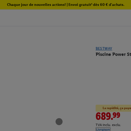
Chaque jour de nouvelles actions! | Envoi gratuit¹ dès 60 € d'achats.
BESTWAY
Piscine Power St
La rapidité, ça paye
689.99
TVA inclu. exclu.
Livraison