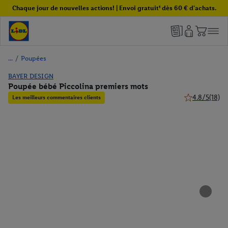
Chaque jour de nouvelles actions! | Envoi gratuit¹ dès 60 € d'achats.
/
Poupées
BAYER DESIGN
Poupée bébé Piccolina premiers mots
4.8/5
(18)
Les meilleurs commentaires clients
4.8 de 5 étoile