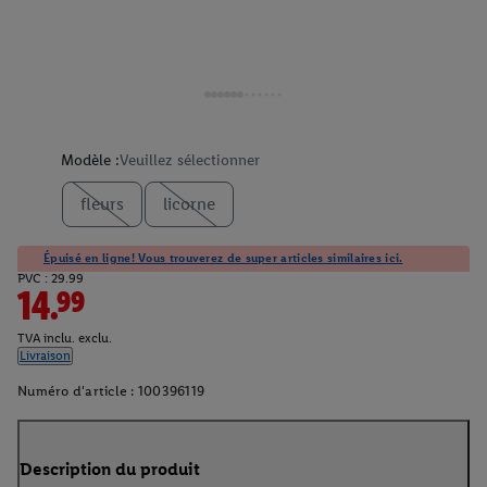
Modèle :
Veuillez sélectionner
fleurs
licorne
Épuisé en ligne! Vous trouverez de super articles similaires ici.
PVC : 29.99
14.99
TVA inclu. exclu.
Livraison
Numéro d'article :
100396119
Description du produit