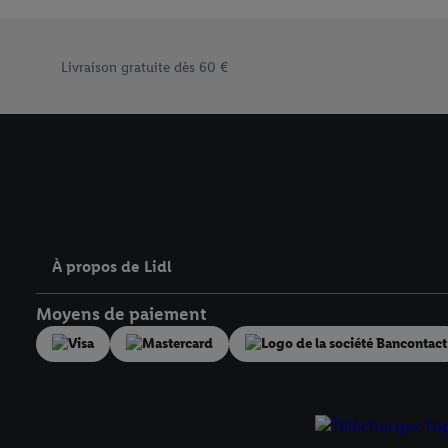
« Accepter », vous auto
informations sur la du
Élément du pied de page avec les différents arguments de
avec effet pour l’aveni
Livraison gratuite dès 60 €
À propos de Lidl
Moyens de paiement