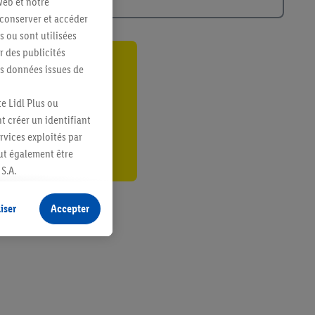
web et notre
 conserver et accéder
s ou sont utilisées
 des publicités
es données issues de
ant
er
e Lidl Plus ou
t créer un identifiant
ervices exploités par
eut également être
S.A.
s produits pour lesquels
s sans procéder à
iser
Accepter
plusieurs terminaux ou
e cas échéant, d’autres
 informations sur le
saires. En cliquant sur