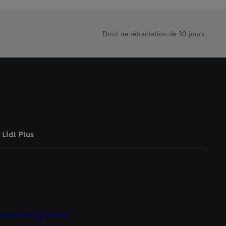
rouverez de plus amples
ement à tout moment
 les impressions ici.
Droit de rétractation de 30 jours
Lidl Plus