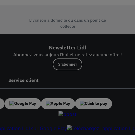
risez tous les traitements pour toutes les finalités susmentionnées. Vous t
rée de conservation des données et votre droit de révoquer votre consent
 vente uniques de Lidl.be
r dans notre
déclaration relative à la protection des données
.
Vous trouverez
Livraison à domicile ou dans un point de
collecte
Newsletter Lidl
Abonnez-vous aujourd'hui et ne ratez aucune offre !
S'abonner
Service client