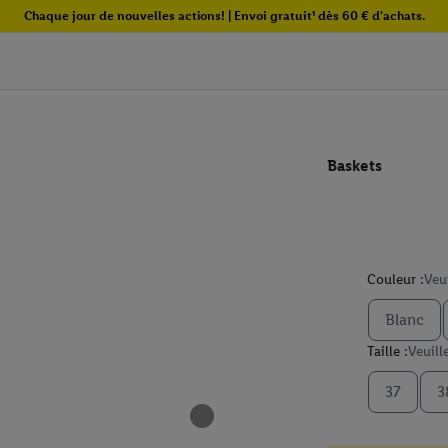
Chaque jour de nouvelles actions! | Envoi gratuit¹ dès 60 € d'achats.
Baskets
Couleur :
Veu
Blanc
Taille :
Veuill
37
3