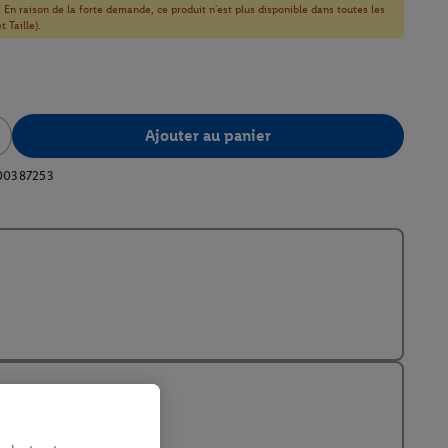
! En raison de la forte demande, ce produit n'est plus disponible dans toutes les
 Taille).
Ajouter au panier
00387253