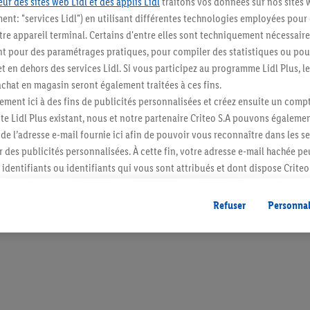
ur des sites web Lidl et des applis Lidl
traitons vos données sur nos sites 
ment: "services Lidl") en utilisant différentes technologies employées pour
re appareil terminal. Certains d'entre elles sont techniquement nécessaire
 pour des paramétrages pratiques, pour compiler des statistiques ou pour
t en dehors des services Lidl. Si vous participez au programme Lidl Plus, l
Restez au cour
hat en magasin seront également traitées à ces fins.
Abonnez-vous à la newslett
ment ici à des fins de publicités personnalisées et créez ensuite un compt
e Lidl Plus existant, nous et notre partenaire Criteo S.A pouvons égalemen
r de l’adresse e-mail fournie ici afin de pouvoir vous reconnaître dans les s
S'abonner
er des publicités personnalisées. À cette fin, votre adresse e-mail hachée p
identifiants ou identifiants qui vous sont attribués et dont dispose Criteo 
cord, les publicités liées au reciblage, c’est-à-dire des publicités pour de
ntérêt (par exemple en plaçant le produit dans un panier d’un webshop mai
Refuser
Personnal
nt être affichées sur plusieurs apppareils et plusieurs services de Lidl si 
dl peuvent vous être attribués en utilisant votre adresse e-mail hachée et, l
s dont dispose Criteo S.A.
vous pouvez autoriser des finalités individuelles et trouver de plus amples
.
r », vous pouvez autoriser uniquement l’utilisation des technologies néces