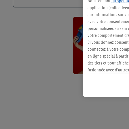
Nous, en tant
qu’opérate
application (collective
aux informations sur vot
avec votre consentement
personnalisées au sein e
votre comportement d’ac
Si vous donnez consente
connectez à votre compt
en ligne spécial à parti
des tiers et pour affich
fusionnée avec d’autres 
Sous réserve de votre ac
vous avez montré de l’i
l’achat) peuvent égaleme
plusieurs services de Li
identifiants/identifiant
Sous « Personnaliser », 
traitement des données
En cliquant sur « Refuse