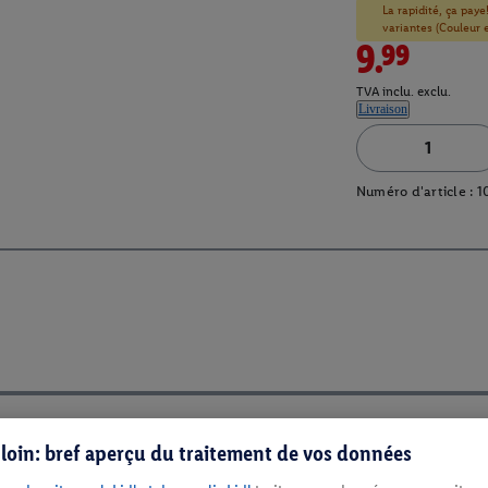
La rapidité, ça paye
variantes (Couleur et
9.99
TVA inclu. exclu.
Livraison
Numéro d'article :
1
s loin: bref aperçu du traitement de vos données