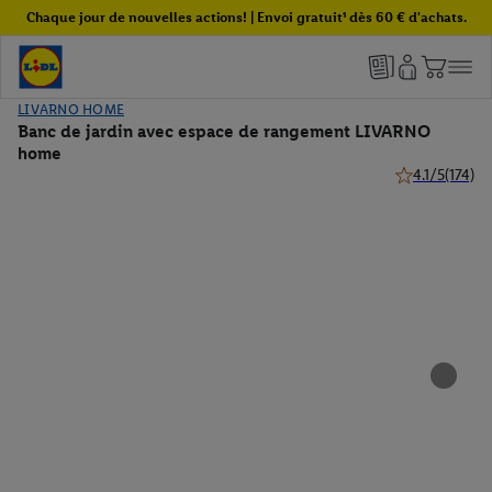
Chaque jour de nouvelles actions! | Envoi gratuit¹ dès 60 € d'achats.
LIVARNO HOME
Banc de jardin avec espace de rangement LIVARNO
home
4.1/5
(174)
4.1 de 5 étoiles