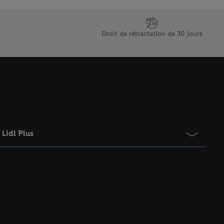
saires. En cliquant sur
rouverez de plus amples
ement à tout moment
Droit de rétractation de 30 jours
 les impressions ici.
Lidl Plus