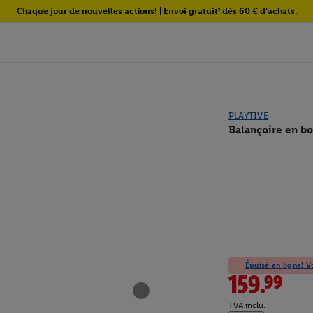
Chaque jour de nouvelles actions! | Envoi gratuit¹ dès 60 € d'achats.
PLAYTIVE
Balançoire en bo
Épuisé en ligne! Vo
159.99
TVA inclu.