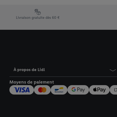
En cliquant sur « Refuse
« Accepter », vous auto
Élément du pied de page avec les différents arguments de vent
informations sur la du
Livraison gratuite dès 60 €
avec effet pour l’aveni
À propos de Lidl
Moyens de paiement