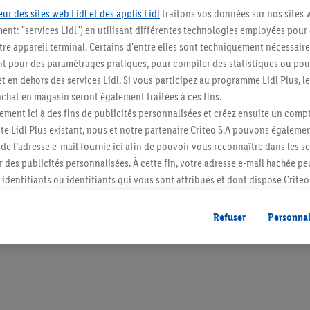
ur des sites web Lidl et des applis Lidl
traitons vos données sur nos sites 
ment: "services Lidl") en utilisant différentes technologies employées pour
re appareil terminal. Certains d'entre elles sont techniquement nécessaire
 pour des paramétrages pratiques, pour compiler des statistiques ou pour
Restez au cour
t en dehors des services Lidl. Si vous participez au programme Lidl Plus, l
hat en magasin seront également traitées à ces fins.
Abonnez-vous à la newslett
ment ici à des fins de publicités personnalisées et créez ensuite un compt
e Lidl Plus existant, nous et notre partenaire Criteo S.A pouvons égalemen
S'abonner
r de l’adresse e-mail fournie ici afin de pouvoir vous reconnaître dans les s
er des publicités personnalisées. À cette fin, votre adresse e-mail hachée p
identifiants ou identifiants qui vous sont attribués et dont dispose Criteo 
cord, les publicités liées au reciblage, c’est-à-dire des publicités pour de
ntérêt (par exemple en plaçant le produit dans un panier d’un webshop mai
Refuser
Personnal
nt être affichées sur plusieurs apppareils et plusieurs services de Lidl si 
dl peuvent vous être attribués en utilisant votre adresse e-mail hachée et, l
s dont dispose Criteo S.A.
vous pouvez autoriser des finalités individuelles et trouver de plus amples
.