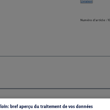
Livraison
Numéro d'article :
1
s loin: bref aperçu du traitement de vos données