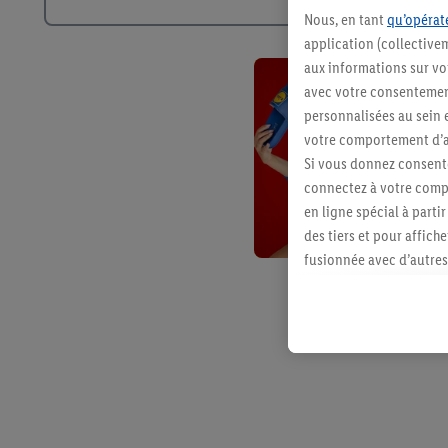
Nous, en tant
qu’opérate
application (collective
aux informations sur vot
avec votre consentement
personnalisées au sein e
votre comportement d’ac
Si vous donnez consente
connectez à votre compt
en ligne spécial à parti
des tiers et pour affich
fusionnée avec d’autres 
Sous réserve de votre ac
vous avez montré de l’i
l’achat) peuvent égaleme
plusieurs services de Li
identifiants/identifiant
Sous « Personnaliser », 
traitement des données