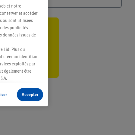
web et notre
 conserver et accéder
s ou sont utilisées
 des publicités
ant
es données issues de
er
e Lidl Plus ou
t créer un identifiant
ervices exploités par
eut également être
S.A.
s produits pour lesquels
s sans procéder à
iser
Accepter
plusieurs terminaux ou
e cas échéant, d’autres
 informations sur le