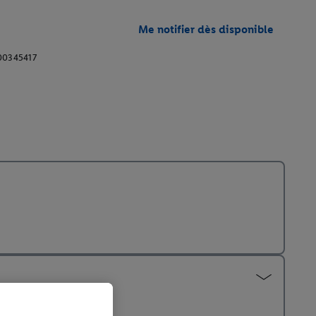
Me notifier dès disponible
00345417