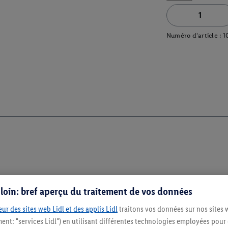
Numéro d'article :
1
s loin: bref aperçu du traitement de vos données
ur des sites web Lidl et des applis Lidl
traitons vos données sur nos sites 
ment: "services Lidl") en utilisant différentes technologies employées pour
Restez au cour