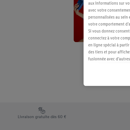
aux informations sur vot
avec votre consentement
personnalisées au sein e
votre comportement d’ac
Si vous donnez consente
connectez à votre compt
en ligne spécial à parti
des tiers et pour affich
fusionnée avec d’autres 
Sous réserve de votre ac
vous avez montré de l’i
l’achat) peuvent égaleme
plusieurs services de Li
identifiants/identifiant
Sous « Personnaliser », 
traitement des données
Élément du pied de page avec les différents arguments de vent
En cliquant sur « Refuse
Livraison gratuite dès 60 €
« Accepter », vous auto
informations sur la du