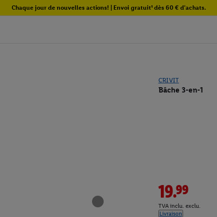
Chaque jour de nouvelles actions! | Envoi gratuit¹ dès 60 € d'achats.
CRIVIT
Bâche 3-en-1
19.99
TVA inclu. exclu.
Livraison