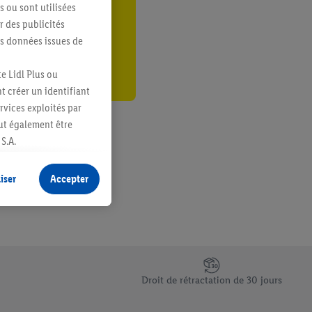
s ou sont utilisées
er
 des publicités
es données issues de
e Lidl Plus ou
t créer un identifiant
ervices exploités par
eut également être
S.A.
s produits pour lesquels
s sans procéder à
iser
Accepter
plusieurs terminaux ou
e cas échéant, d’autres
 informations sur le
saires. En cliquant sur
Droit de rétractation de 30 jours
rouverez de plus amples
ement à tout moment