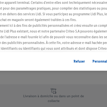
re appareil terminal. Certains d'entre elles sont techniquement nécessaire
Abonnez-vous à la newslett
 pour des paramétrages pratiques, pour compiler des statistiques ou pour
t en dehors des services Lidl. Si vous participez au programme Lidl Plus, l
hat en magasin seront également traitées à ces fins.
S'abonner
ment ici à des fins de publicités personnalisées et créez ensuite un compt
e Lidl Plus existant, nous et notre partenaire Criteo S.A pouvons égalemen
r de l’adresse e-mail fournie ici afin de pouvoir vous reconnaître dans les s
er des publicités personnalisées. À cette fin, votre adresse e-mail hachée p
identifiants ou identifiants qui vous sont attribués et dont dispose Criteo 
cord, les publicités liées au reciblage, c’est-à-dire des publicités pour de
ntérêt (par exemple en plaçant le produit dans un panier d’un webshop mai
Refuser
Personnal
nt être affichées sur plusieurs apppareils et plusieurs services de Lidl si 
dl peuvent vous être attribués en utilisant votre adresse e-mail hachée et, l
s dont dispose Criteo S.A.
vous pouvez autoriser des finalités individuelles et trouver de plus amples
.
e uniques de Lidl.be
r », vous pouvez autoriser uniquement l’utilisation des technologies néces
Livraison à domicile ou dans un point de
risez tous les traitements pour toutes les finalités susmentionnées. Vous t
collecte
rée de conservation des données et votre droit de révoquer votre consent