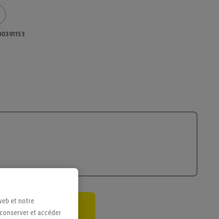
00391153
web et notre
 conserver et accéder
ant